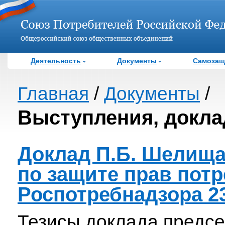
Деятельность
Документы
Самозащ
Главная
/
Документы
/
Выступления, докл
Доклад П.Б. Шелища
по защите прав пот
Роспотребнадзора 23
Тезисы доклада предс