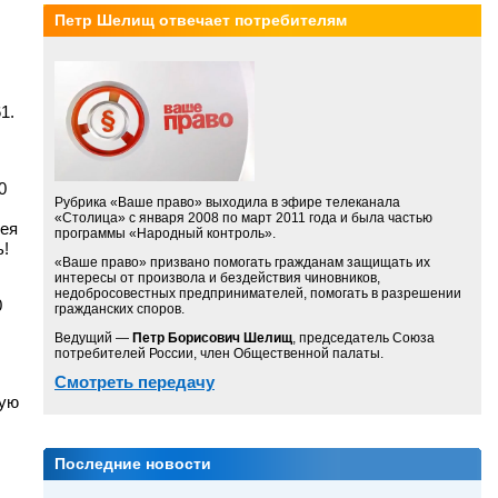
Петр Шелищ отвечает потребителям
1.
0
Рубрика «Ваше право» выходила в эфире телеканала
«Столица» с января 2008 по март 2011 года и была частью
мея
программы «Народный контроль».
ь!
«Ваше право» призвано помогать гражданам защищать их
интересы от произвола и бездействия чиновников,
недобросовестных предпринимателей, помогать в разрешении
0
гражданских споров.
Ведущий —
Петр Борисович Шелищ
, председатель Союза
потребителей России, член Общественной палаты.
Смотреть передачу
ную
Последние новости