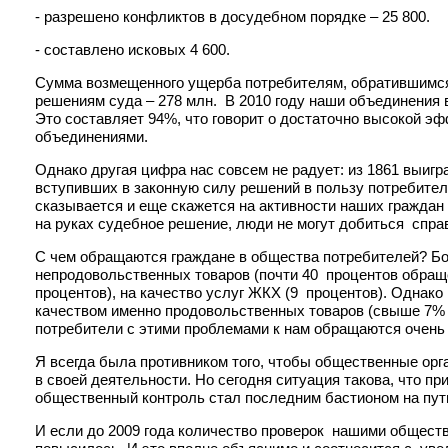
- разрешено конфликтов в досудебном порядке – 25 800.
- составлено исковых 4 600.
Сумма возмещенного ущерба потребителям, обратившимся в
решениям суда – 278 млн. В 2010 году наши объединения вел
Это составляет 94%, что говорит о достаточно высокой 
объединениями.
Однако другая цифра нас совсем не радует: из 1861 выиг
вступивших в законную силу решений в пользу потребителе
сказывается и еще скажется на активности наших граждан 
на руках судебное решение, люди не могут добиться справ
С чем обращаются граждане в общества потребителей? Бо
непродовольственных товаров (почти 40 процентов обраще
процентов), на качество услуг ЖКХ (9 процентов). Однако
качеством именно продовольственных товаров (свыше 7% –
потребители с этими проблемами к нам обращаются очень
Я всегда была противником того, чтобы общественные орг
в своей деятельности. Но сегодня ситуация такова, что п
общественный контроль стал последним бастионом на пути
И если до 2009 года количество проверок нашими обществ