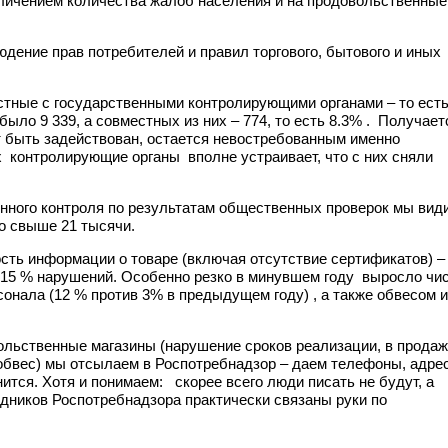
еличением количества жалоб населения и на продовольственные
е прав потребителей и правил торгового, бытового и иных
естные с государственными контролирующими органами – то ест
было 9 339, а совместных из них – 774, то есть 8.3% . Получает
 быть задействован, остается невостребованным именно
х контролирующие органы вполне устраивает, что с них сняли
енного контроля по результатам общественных проверок мы вид
о свыше 21 тысячи.
ость информации о товаре (включая отсутствие сертификатов) –
15 % нарушений. Особенно резко в минувшем году выросло чи
нала (12 % против 3% в предыдущем году) , а также обвесом и
ольственные магазины (нарушение сроков реализации, в прода
 обвес) мы отсылаем в Роспотребнадзор – даем телефоны, адрес
ится. Хотя и понимаем: скорее всего люди писать не будут, а
рудников Роспотребнадзора практически связаны руки по