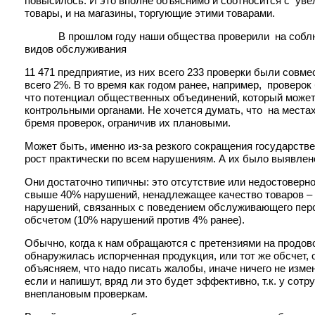
повысилось. И это вполне объяснимо и соотносится с ув
товары, и на магазины, торгующие этими товарами.
В прошлом году наши общества проверили на соблюдени
видов обслуживания
11 471 предприятие, из них всего 233 проверки были совм
всего 2%. В то время как годом ранее, например, проверок 
что потенциал общественных объединений, который может
контрольными органами. Не хочется думать, что на места
бремя проверок, ограничив их плановыми.
Может быть, именно из-за резкого сокращения государств
рост практически по всем нарушениям. А их было выявлен
Они достаточно типичны: это отсутствие или недостоверн
свыше 40% нарушений, ненадлежащее качество товаров – 
нарушений, связанных с поведением обслуживающего персо
обсчетом (10% нарушений против 4% ранее).
Обычно, когда к нам обращаются с претензиями на продов
обнаружилась испорченная продукция, или тот же обсчет,
объясняем, что надо писать жалобы, иначе ничего не измен
если и напишут, вряд ли это будет эффективно, т.к. у сот
внеплановым проверкам.