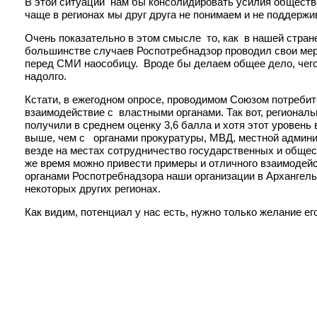
В этой ситуации нам бы консолидировать усилия обществен
чаще в регионах мы друг друга не понимаем и не поддержи
Очень показательно в этом смысле то, как в нашей стран
большинстве случаев Роспотребнадзор проводил свои мер
перед СМИ наособицу. Вроде бы делаем общее дело, чего ж
надолго.
Кстати, в ежегодном опросе, проводимом Союзом потребите
взаимодействие с властными органами. Так вот, регионал
получили в среднем оценку 3,6 балла и хотя этот уровен
выше, чем с органами прокуратуры, МВД, местной администр
везде на местах сотрудничество государственных и общес
же время можно привести примеры и отличного взаимодейс
органами Роспотребнадзора наши организации в Архангель
некоторых других регионах.
Как видим, потенциал у нас есть, нужно только желание ег