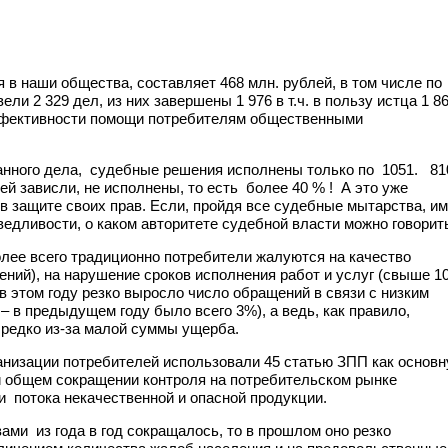
 наши общества, составляет 468 млн. рублей, в том числе по
и 2 329 дел, из них завершены 1 976 в т.ч. в пользу истца 1 86
эффективности помощи потребителям общественными
ранного дела, судебные решения исполнены только по 1051. 81
й зависли, не исполнены, то есть более 40 % ! А это уже
в защите своих прав. Если, пройдя все судебные мытарства, и
едливости, о каком авторитете судебной власти можно говорит
лее всего традиционно потребители жалуются на качество
ний), на нарушение сроков исполнения работ и услуг (свыше 1
 в этом году резко выросло число обращений в связи с низким
 в предыдущем году было всего 3%), а ведь, как правило,
 редко из-за малой суммы ущерба.
анизации потребителей использовали 45 статью ЗПП как основ
ри общем сокращении контроля на потребительском рынке
 потока некачественной и опасной продукции.
ами из года в год сокращалось, то в прошлом оно резко