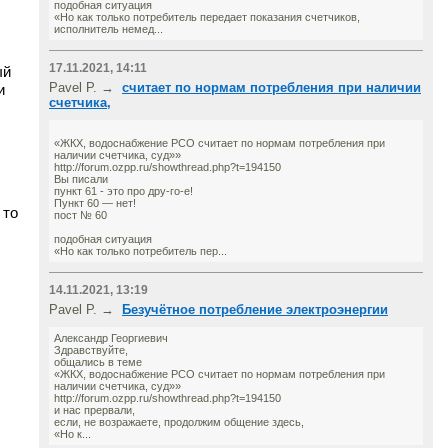
подобная ситуация
«Но как только потребитель передает показания счетчиков,
исполнитель немед...
17.11.2021, 14:11
ый
Pavel P. →
считает по нормам потребления при наличии
и
счетчика,
«ЖКХ, водоснабжение РСО считает по нормам потребления при
наличии счетчика, суд»»
http://forum.ozpp.ru/showthread.php?t=194150
Вы писали
пункт 61 - это про дру-го-е!
Пункт 60 — нет!
 то
пост № 60
подобная ситуация
«Но как только потребитель пер...
14.11.2021, 13:19
Pavel P. →
Безучётное потребление электроэнергии
Александр Георгиевич
Здравствуйте,
общались в теме
«ЖКХ, водоснабжение РСО считает по нормам потребления при
наличии счетчика, суд»»
http://forum.ozpp.ru/showthread.php?t=194150
и нас прервали,
если, не возражаете, продолжим общение здесь,
«Но к...