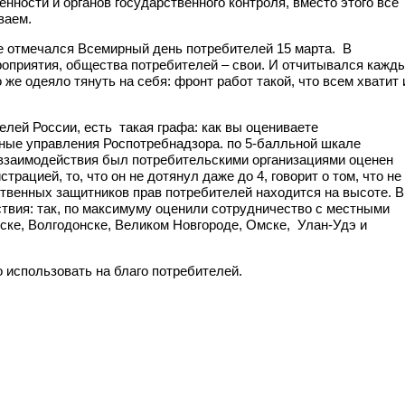
ности и органов государственного контроля, вместо этого все
ваем.
е отмечался Всемирный день потребителей 15 марта. В
оприятия, общества потребителей – свои. И отчитывался кажд
е одеяло тянуть на себя: фронт работ такой, что всем хватит 
лей России, есть такая графа: как вы оцениваете
ьные управления Роспотребнадзора. по 5-балльной шкале
ь взаимодействия был потребительскими организациями оценен
ацией, то, что он не дотянул даже до 4, говорит о том, что не
твенных защитников прав потребителей находится на высоте. В
твия: так, по максимуму оценили сотрудничество с местными
ске, Волгодонске, Великом Новгороде, Омске, Улан-Удэ и
о использовать на благо потребителей.