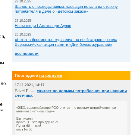
29.10.2025
Шалость с последствиями: кассация встала на сторону
потребителя в деле о «детском заказе»
27.10.2025
Наши люди | Александр Аузан
ь
25.10.2025
ся,
«Летят в бессмертье журавли»: по всей стране прошла
Всероссийская акция памяти «Дни белых журавлей»
все новости
им
Последнее
на форуме
сло
17.11.2021, 14:17
Pavel P. →
считает по нормам потребления при наличии
счетчика,
же
«ЖКХ, водоснабжение РСО считает по нормам потребления при
а,
наличии счетчика, суд»»
Вы писали
пункт 61 - это про дру-го-е!
Пункт 60 — нет!
пост № 60