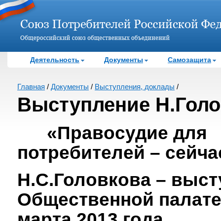
Деятельность
Документы
Самозащита
Главная
/
Документы
/
Выступления, доклады
/
Выступление Н.Гол
«Правосудие для
потребителей – сейча
Н.С.Головкова – выст
Общественной палате
марта 2013 года