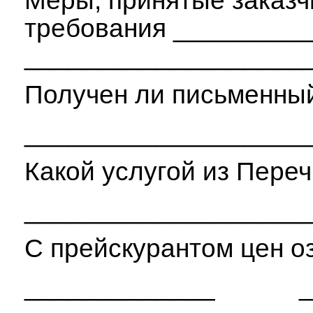
Меры, принятые заказчи
требования ________
___________________
Получен ли письменны
___________________
Какой услугой из Пере
___________________
С прейскурантом цен о
_____________ ___