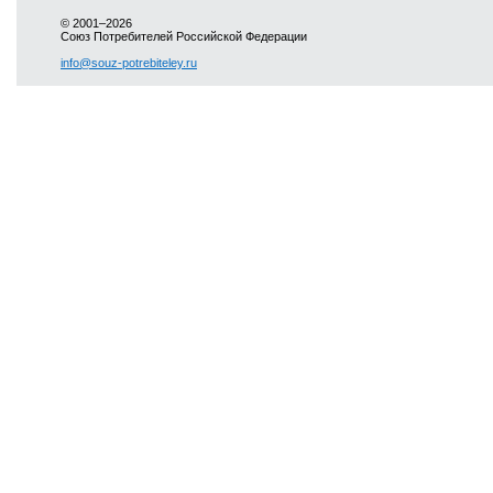
© 2001–2026
Союз Потребителей Российской Федерации
info@souz-potrebiteley.ru