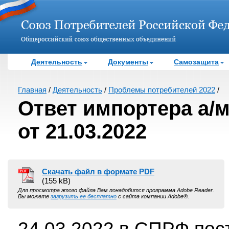
Деятельность
Документы
Самозащита
Главная
/
Деятельность
/
Проблемы потребителей 2022
/
Ответ импортера а/м
от 21.03.2022
Скачать файл в формате PDF
(155 kB)
Для просмотра этого файла Вам понадобится программа Adobe Reader.
Вы можете
загрузить ее бесплатно
с сайта компании Adobe®.
24.03.2022 в СПРФ пос