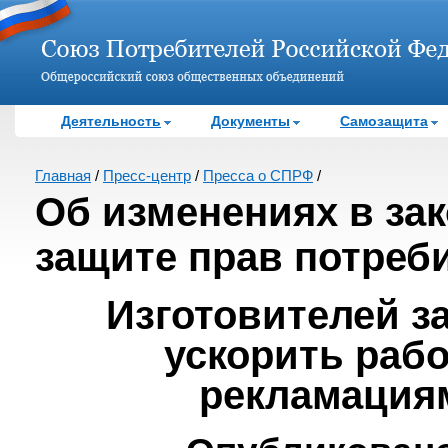
Деятельность
Документы
Самозащита
Главная
/
Пресс-центр
/
Пресса о СПРФ
/
Об изменениях в зак
защите прав потреб
Изготовителей з
ускорить рабо
рекламация