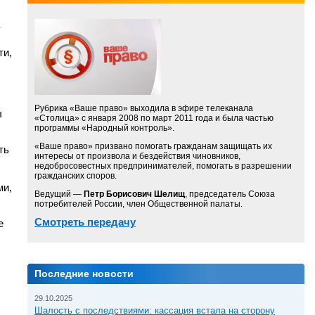
-
ти,
Рубрика «Ваше право» выходила в эфире телеканала
ы
«Столица» с января 2008 по март 2011 года и была частью
программы «Народный контроль».
«Ваше право» призвано помогать гражданам защищать их
ть
интересы от произвола и бездействия чиновников,
недобросовестных предпринимателей, помогать в разрешении
гражданских споров.
ми,
Ведущий —
Петр Борисович Шелищ
, председатель Союза
потребителей России, член Общественной палаты.
Смотреть передачу
е
Последние новости
29.10.2025
Шалость с последствиями: кассация встала на сторону