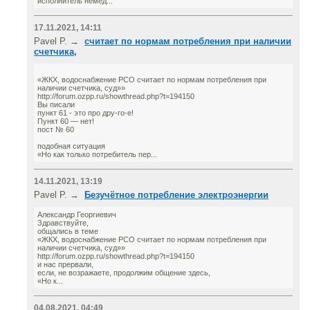
исполнитель немед...
17.11.2021, 14:11
Pavel P. →
считает по нормам потребления при наличии
счетчика,
«ЖКХ, водоснабжение РСО считает по нормам потребления при
наличии счетчика, суд»»
http://forum.ozpp.ru/showthread.php?t=194150
Вы писали
пункт 61 - это про дру-го-е!
Пункт 60 — нет!
пост № 60
подобная ситуация
«Но как только потребитель пер...
14.11.2021, 13:19
Pavel P. →
Безучётное потребление электроэнергии
Александр Георгиевич
Здравствуйте,
общались в теме
«ЖКХ, водоснабжение РСО считает по нормам потребления при
наличии счетчика, суд»»
http://forum.ozpp.ru/showthread.php?t=194150
и нас прервали,
если, не возражаете, продолжим общение здесь,
«Но к...
04.08.2021, 04:49