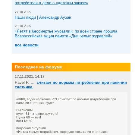
потребителя в деле о «детском заказе»
27.10.2025
Наши люди | Александр Аузан
25.10.2025
«Летят в бессмертье журавли»: по всей стране прошла
Всероссийская акция памяти «Дни белых журавлей»
все новости
Последнее
на форуме
17.11.2021, 14:17
Pavel P. →
считает по нормам потребления при наличии
счетчика,
«ЖКХ, водоснабжение РСО считает по нормам потребления при
наличии счетчика, суд»»
Вы писали
пункт 61 - это про дру-го-е!
Пункт 60 — нет!
пост № 60
подобная ситуация
«Но как только потребитель передает показания счетчиков,