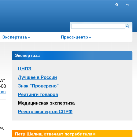
Экспертиза
Пресс-центр
Экспертиза
ЦНПЭ
Лучшее в России
А",
Знак "Проверено"
-08
com
Рейтинги товаров
Медицинская экспертиза
Реестр экспертов СПРФ
м,
Петр Шелищ отвечает потребителям