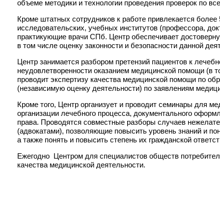
объеме методики и технологии проведения проверок по вс
Кроме штатных сотрудников к работе привлекается более
исследовательских, учебных институтов (профессора, док
практикующие врачи СПб. Центр обеспечивает достоверну
в том числе оценку законности и безопасности данной дея
Центр занимается разбором претензий пациентов к лечеб
неудовлетворенности оказанием медицинской помощи (в то
проводит экспертизу качества медицинской помощи по об
(независимую оценку деятельности) по заявлениям медиц
Кроме того, Центр организует и проводит семинары для м
организации лечебного процесса, документального оформ
права. Проводятся совместные разборы случаев нежелат
(адвокатами), позволяющие повысить уровень знаний и п
а также понять и повысить степень их гражданской ответст
Ежегодно Центром для специалистов обществ потребител
качества медицинской деятельности.