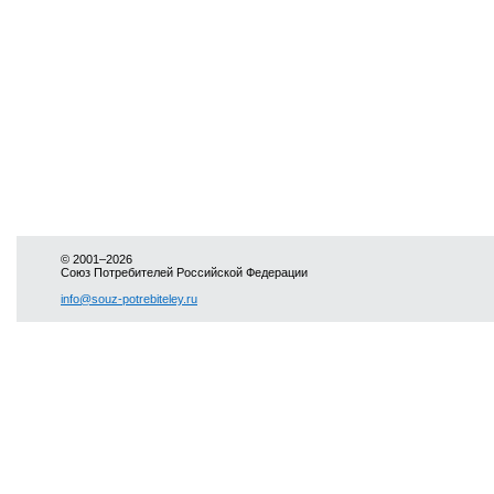
© 2001–2026
Союз Потребителей Российской Федерации
info@souz-potrebiteley.ru