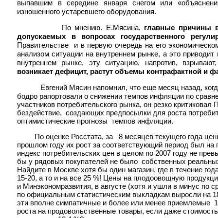
выпавшим в середине января снегом или «объяснения
изношенного устаревшего оборудования.
По мнению. Е.Мясина,
главные причины в
допускаемых в вопросах государственного регули
Правительстве
и в первую очередь на его экономическо
анализом ситуации на внутреннем рынке, а это приводит
внутреннем рынке, эту ситуацию, напротив, взрываю
возникает дефицит, растут объемы контрафактной и 
Евгений Мясин напомнил, что еще месяц назад, ког
бодро рапортовали о снижении темпов инфляции по срав
участников потребительского рынка, он резко критиковал
бездействие, создающих предпосылки для роста потребит
оптимистические прогнозы темпов инфляции.
По оценке Росстата, за 8 месяцев текущего года цен
прошлом году их рост за соответствующий период был на п
индекс потребительских цен в целом по 2007 году не прев
бы у рядовых покупателей не было собственных реальных 
Найдите в Москве хотя бы один магазин, где в течение го
15-20, а то и на все 25 %! Цены на плодоовощную продук
и Минэкономразвития, в августе (хотя и ушли в минус по 
по официальным статистическим выкладкам выросли на 18,
эти вполне симпатичные и более или менее приемлемые 1
роста на продовольственные товары, если даже стоимость