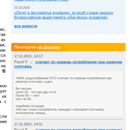
25.10.2025
«Летят в бессмертье журавли»: по всей стране прошла
Всероссийская акция памяти «Дни белых журавлей»
все новости
ах,
гая
 их
ия,
Последнее
на форуме
шие
тся
17.11.2021, 14:17
шно
Pavel P. →
считает по нормам потребления при наличии
 на
счетчика,
.
В
«ЖКХ, водоснабжение РСО считает по нормам потребления при
наличии счетчика, суд»»
жно
Вы писали
ует
пункт 61 - это про дру-го-е!
 их
Пункт 60 — нет!
пост № 60
а с
подобная ситуация
«Но как только потребитель передает показания счетчиков,
исполнитель немед...
сли
ния
17.11.2021, 14:11
Pavel P. →
считает по нормам потребления при наличии