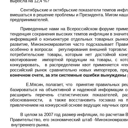
выросла на 12,4 %?
Сентябрьские и октябрьские показатели темпов инф
вмешаться в решение проблемы и Президента. Мигом наш
предпринимателей.
Приведенные нами на Всероссийском форуме пример
тенденция сохранения высоких темпов инфляции в значит
информацией о конъюнктуре отдельных товарных рынков
развитие, Минэкономразвития часто подсказывает Прав
особенно в вопросах регулирования внешней торговли
потребительские товары, которым нет достойной конк
квотирование импортной продукции на товары, с кот
конкурировать, в распределении квот применяется «ге
российский рынок сравнительно новых импортеров, пр
конечном счете, за эти системные ошибки вынуждены
Е.Мясин, полагает, что принятие правильных реш
базироваться на объективной и надежной информации о
расширить перечень статистических показателей, 
обоснованности, а также восстановить госзаказ на п
привлечением на конкурсной основе ведущих научных орга
В целом за 2007 год размер инфляции, по расчетам 
Правительство, его экономический штаб -Минэкономразв
внутреннего рынка.