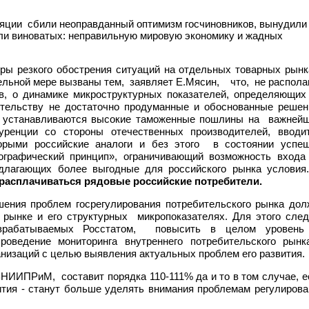
ляции сбили неоправданный оптимизм госчиновников, вынудили
ли виноватых: неправильную мировую экономику и жадных
ы резкого обострения ситуаций на отдельных товарных рынк
ельной мере вызваны тем, заявляет Е.Мясин, что, не распола
, о динамике микроструктурных показателей, определяющих
ительству не достаточно продуманные и обоснованные решен
: устанавливаются высокие таможенные пошлины на важней
уренции со стороны отечественных производителей, вводи
орыми российские аналоги и без этого в состоянии успе
ографический принцип», ограничивающий возможность входа
едлагающих более выгодные для российского рынка условия
 расплачиваться рядовые российские потребители.
ения проблем госрегулирования потребительского рынка дол
 рынке и его структурных микропоказателях. Для этого след
разрабатываемых Росстатом, повысить в целом уровень
роведение мониторинга внутреннего потребительского рынк
низаций с целью выявления актуальных проблем его развития.
ВНИИПРиМ, составит порядка 110-111% да и то в том случае, е
ития - станут больше уделять внимания проблемам регулирова