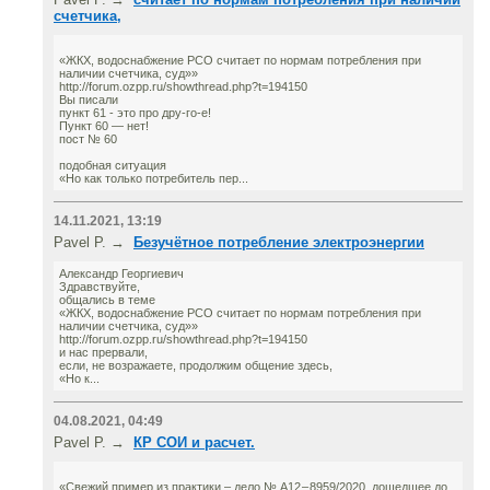
счетчика,
«ЖКХ, водоснабжение РСО считает по нормам потребления при
наличии счетчика, суд»»
http://forum.ozpp.ru/showthread.php?t=194150
Вы писали
пункт 61 - это про дру-го-е!
Пункт 60 — нет!
пост № 60
подобная ситуация
«Но как только потребитель пер...
14.11.2021, 13:19
Pavel P. →
Безучётное потребление электроэнергии
Александр Георгиевич
Здравствуйте,
общались в теме
«ЖКХ, водоснабжение РСО считает по нормам потребления при
наличии счетчика, суд»»
http://forum.ozpp.ru/showthread.php?t=194150
и нас прервали,
если, не возражаете, продолжим общение здесь,
«Но к...
04.08.2021, 04:49
Pavel P. →
КР СОИ и расчет.
«Свежий пример из практики – дело № А12 – 8959/2020, дошедшее до