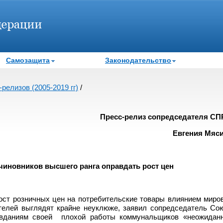
Самозащита
Законодательство
релизов (2005-2019 гг)
/
Пресс-релиз сопредседателя С
Евгения Мяс
иновников высшего ранга оправдать рост цен
ст розничных цен на потребительские товары влиянием миро
телей выглядят крайне неуклюже, заявил сопредседатель Со
вданиям своей
плохой работы коммунальщиков «неожидан