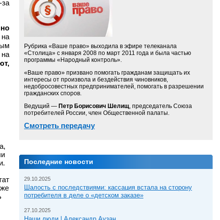
-за
нно
 на
ным
Рубрика «Ваше право» выходила в эфире телеканала
«Столица» с января 2008 по март 2011 года и была частью
 на
программы «Народный контроль».
ют,
«Ваше право» призвано помогать гражданам защищать их
интересы от произвола и бездействия чиновников,
недобросовестных предпринимателей, помогать в разрешении
гражданских споров.
Ведущий —
Петр Борисович Шелищ
, председатель Союза
потребителей России, член Общественной палаты.
Смотреть передачу
а,
ли
Последние новости
и.
тат
29.10.2025
аже
Шалость с последствиями: кассация встала на сторону
потребителя в деле о «детском заказе»
ь
27.10.2025
Наши люди | Александр Аузан