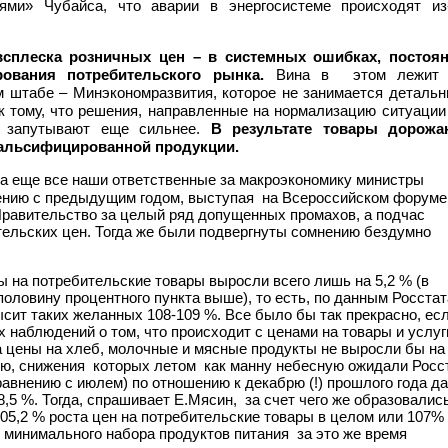
ми» Чубайса, что аварии в энергосистеме происходят из
сплеска розничных цен – в системных ошибках, постоя
рования потребительского рынка.
Вина в
этом лежит
м штабе – Минэкономразвития, которое не занимается деталь
 к тому, что решения, направленные на нормализацию ситуации
т, запутывают еще сильнее.
В результате товары дорожа
фальсифицированной продукции.
да еще все наши ответственные за макроэкономику министры
нению с предыдущим годом, выступая на Всероссийском форуме
 Правительство за целый ряд допущенных промахов, а подчас
ельских цен. Тогда же были подвергнуты сомнению бездумно
ы на потребительские товары выросли всего лишь на 5,2 % (в
оловину процентного пункта выше), то есть, по данным Росстат
ысит таких желанных 108-109 %. Все было бы так прекрасно, ес
наблюдений о том, что происходит с ценами на товары и услуг
да цены на хлеб, молочные и мясные продукты не выросли бы на
цию, снижения которых летом как манну небесную ожидали Росс
сравнению с июлем) по отношению к декабрю (!) прошлого года д
5 %. Тогда, спрашивает Е.Мясин, за счет чего же образовалис
05,2 % роста цен на потребительские товары в целом или 107%
 минимального набора продуктов питания за это же время