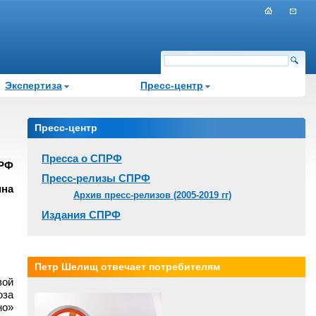
Экспертиза
Пресс-центр
Пресс-центр
Пресса о СПРФ
ПРФ
Пресс-релизы СПРФ
ина
Архив пресс-релизов (2005-2019 гг)
Издания СПРФ
Петр Шелищ отвечает потребителям
вой
юза
но»