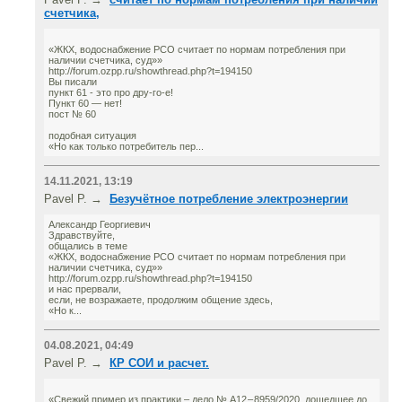
счетчика,
«ЖКХ, водоснабжение РСО считает по нормам потребления при
наличии счетчика, суд»»
http://forum.ozpp.ru/showthread.php?t=194150
Вы писали
пункт 61 - это про дру-го-е!
Пункт 60 — нет!
пост № 60
подобная ситуация
«Но как только потребитель пер...
14.11.2021, 13:19
Pavel P. →
Безучётное потребление электроэнергии
Александр Георгиевич
Здравствуйте,
общались в теме
«ЖКХ, водоснабжение РСО считает по нормам потребления при
наличии счетчика, суд»»
http://forum.ozpp.ru/showthread.php?t=194150
и нас прервали,
если, не возражаете, продолжим общение здесь,
«Но к...
04.08.2021, 04:49
Pavel P. →
КР СОИ и расчет.
«Свежий пример из практики – дело № А12 – 8959/2020, дошедшее до