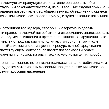
авляемую им продукцию и оперативно реагировать - без
твующим законодательством, на выявленные случаи причинен
ращения потребителей, их общественных объединений, органов
ежащим качеством товаров и услуг, и чувствительно наказыват
 потенциал госнадзора, способный оперативно давать
ости предоставляемой потребителям информации, анализировать
 на предмет выявления и пресечения типичных нарушений. Это
ителей с продавцами и исполнителями услуг, в том числе
енный законом информационный ресурс для обнародования
ответствующем контроле, позволит потребителям более
лугами, опираясь на опыт тех, кто уже испытал их на себе.
иления надзорного потенциала государства на потребительском
 не удастся затормозить массовый процесс снижения качества
дшения здоровья населения.