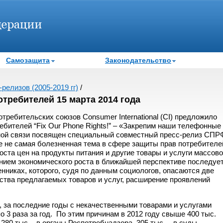
Самозащита
Законодательство
релизов (2005-2019 гг)
/
требителей 15 марта 2014 года
ребительских союзов Consumer International (CI) предложило
ебителей “Fix Our Phone Rights!” – «Закрепим наши телефонные
ной связи посвящен специальный совместный пресс-релиз СПР
е не самая болезненная тема в сфере защиты прав потребителе
ста цен на продукты питания и другие товары и услуги массово
нием экономического роста в ближайшей перспективе последует
ценниках, которого, судя по данным социологов, опасаются две
ества предлагаемых товаров и услуг, расширение проявлений
 за последние годы с некачественными товарами и услугами
 3 раза за год. По этим причинам в 2012 году свыше 400 тыс.
80 тыс. - в органы Роспотребнадзора, 305 тыс. – в суды