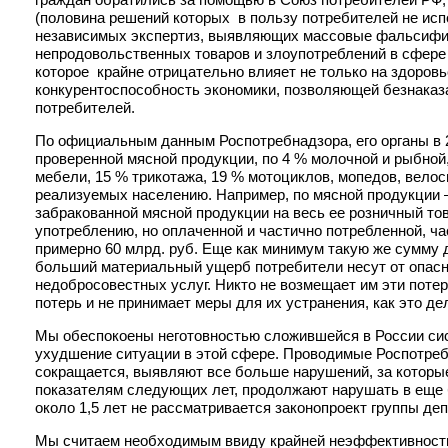
(половина решений которых в пользу потребителей не исп
независимых экспертиз, выявляющих массовые фальсифик
непродовольственных товаров и злоупотреблений в сфере
которое крайне отрицательно влияет не только на здоровь
конкурентоспособность экономики, позволяющей безнаказ
потребителей.
По официальным данным Роспотребнадзора, его органы в 20
проверенной мясной продукции, по 4 % молочной и рыбной,
мебели, 15 % трикотажа, 19 % мотоциклов, мопедов, велоси
реализуемых населению. Например, по мясной продукции – 2
забракованной мясной продукции на весь ее розничный тов
употреблению, но оплаченной и частично потребленной, 
примерно 60 млрд. руб. Еще как минимум такую же сумму 
больший материальный ущерб потребители несут от опасн
недобросовестных услуг. Никто не возмещает им эти потер
потерь и не принимает меры для их устранения, как это де
Мы обеспокоены неготовностью сложившейся в России си
ухудшение ситуации в этой сфере. Проводимые Роспотреб
сокращается, выявляют все больше нарушений, за которые
показателям следующих лет, продолжают нарушать в еще
около 1,5 лет не рассматривается законопроект группы де
Мы считаем необходимым ввиду крайней неэффективности 