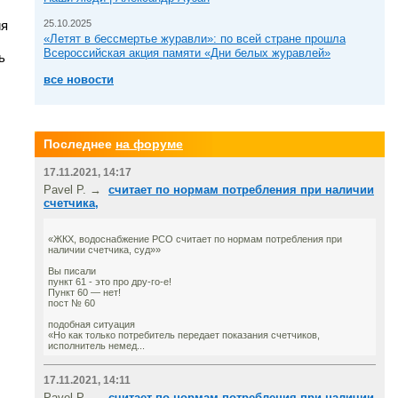
ия
25.10.2025
«Летят в бессмертье журавли»: по всей стране прошла
Всероссийская акция памяти «Дни белых журавлей»
ь
все новости
Последнее
на форуме
17.11.2021, 14:17
Pavel P. →
считает по нормам потребления при наличии
счетчика,
«ЖКХ, водоснабжение РСО считает по нормам потребления при
наличии счетчика, суд»»
Вы писали
пункт 61 - это про дру-го-е!
Пункт 60 — нет!
пост № 60
подобная ситуация
«Но как только потребитель передает показания счетчиков,
исполнитель немед...
17.11.2021, 14:11
Pavel P. →
считает по нормам потребления при наличии