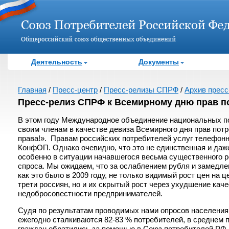
Деятельность
Документы
Главная
/
Пресс-центр
/
Пресс-релизы СПРФ
/
Архив пресс-
Пресс-релиз СПРФ к Всемирному дню прав по
В этом году Международное объединение национальных пот
своим членам в качестве девиза Всемирного дня прав потр
права!». Правам российских потребителей услуг телефон
КонфОП. Однако очевидно, что это не единственная и даж
особенно в ситуации начавшегося весьма существенного ро
спроса. Мы ожидаем, что за ослаблением рубля и замедле
как это было в 2009 году, не только видимый рост цен на 
трети россиян, но и их скрытый рост через ухудшение кач
недобросовестности предпринимателей.
Судя по результатам проводимых нами опросов населения,
ежегодно сталкиваются 82-83 % потребителей, в среднем по
граждан обратились за помощью в Союз потребителей РФ, 2