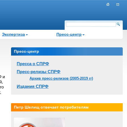
Экспертиза
Пресс-центр
Пресс-центр
Пресса о СПРФ
Пресс-релизы СПРФ
Ф и
Архив пресс-релизов (2005-2019 гг)
й,
Издания СПРФ
го
,
Петр Шелищ отвечает потребителям