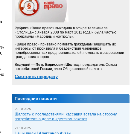
а
Рубрика «Ваше право» выходила в эфире телеканала
«Столица» с января 2008 по март 2011 года и была частью
программы «Народный контроль».
«Ваше право» призвано помогать гражданам защищать их
 %
интересы от произвола и бездействия чиновников,
,
недобросовестных предпринимателей, помогать в разрешении
гражданских споров.
Ведущий —
Петр Борисович Шелищ
, председатель Союза
ю
потребителей России, член Общественной палаты.
но
Смотреть передачу
Последние новости
29.10.2025
Шалость с последствиями: кассация встала на сторону
потребителя в деле о «детском заказе»
27.10.2025
о
Наши люди | Александр Аузан