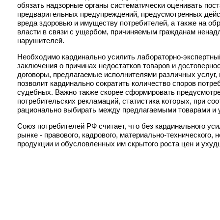
обязать надзорные органы систематически оценивать пост
предварительных предупреждений, предусмотренных дейс
вреда здоровью и имуществу потребителей, а также на об
власти в связи с ущербом, причиняемым гражданам ненадл
нарушителей.
Необходимо кардинально усилить лабораторно-экспертный
заключения о причинах недостатков товаров и достоверн
договоры, предлагаемые исполнителями различных услуг,
позволит кардинально сократить количество споров потреб
судебных. Важно также скорее сформировать предусмотр
потребительских рекламаций, статистика которых, при со
рационально выбирать между предлагаемыми товарами и ус
Союз потребителей РФ считает, что без кардинального ус
рынке - правового, кадрового, материально-технического,
продукции и обусловленных им скрытого роста цен и уху