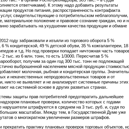
олняется ответчиками). К этому надо добавить результаты
ации продуктов питания, распространенность контрафакта
 услуг, свидетельствующие о потребительском неблагополучии,
е, материальное положение и правовое сознание граждан, но и н
анно зарабатывать на ухудшении качества продукции и обмане
12 году забраковали и изъяли из торгового оборота 5 %
 6 % кондитерской, 49 % детской обуви, 35 % кожгалантереи, 18
педов и т.д. Но под проверки попадает ничтожная часть товаров
 тыс. из 6 млн. тонн, то есть 1/3000. Пересчитав 5 %
арооборот, получим за один год 300 тыс. тонн не подлежащей
частично выброшенной населением мясной продукции стоимость
добавляют молочная, рыбная и кондитерская группы. Значитель
ых и некачественных непродовольственных товаров и от
и, никто не выявляет и не анализирует системные причины этих
лают на системной основе в других развитых странах.
стемы защиты прав потребителей предотвратить дальнейшее
надзором плановые проверки, количество которых с годами
 нарушители штрафуются в среднем на 3 тыс. руб. и, судя по
 больших масштабах. Между тем, в Государственной Думе уже
путатов о многократном увеличении размеров штрафов.
прекратить практику плановых проверок торговых объектов, н