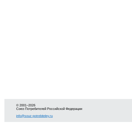
© 2001–2026
Союз Потребителей Российской Федерации
info@souz-potrebiteley.ru