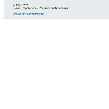
© 2001–2026
Союз Потребителей Российской Федерации
info@souz-potrebiteley.ru