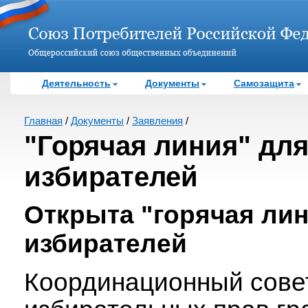
Деятельность
Документы
Самозащита
Главная
/
Документы
/
Заявления
/
"Горячая линия" дл
избирателей
Открыта "горячая лин
избирателей
Координационный сове