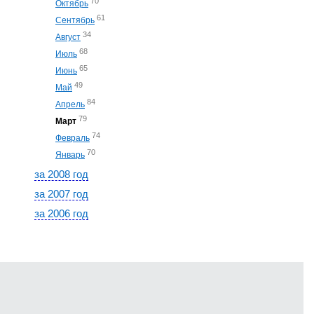
70
Октябрь
61
Сентябрь
34
Август
68
Июль
65
Июнь
49
Май
84
Апрель
79
Март
74
Февраль
70
Январь
за 2008 год
за 2007 год
за 2006 год