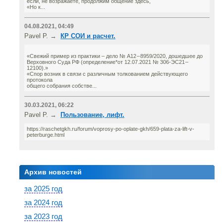
если, не возражаете, продолжим общение здесь,
«Но к...
04.08.2021, 04:49
Pavel P. →
КР СОИ и расчет.
«Свежий пример из практики – дело № А12 – 8959/2020, дошедшее до
Верховного Суда РФ (определение*от 12.07.2021 № 306-ЭС21 –
12100).»
«Спор возник в связи с различным толкованием действующего
протокола
общего собрания собстве...
30.03.2021, 06:22
Pavel P. →
Пользование, лифт.
https://raschetgkh.ru/forum/voprosy-po-oplate-gkh/659-plata-za-lift-v-
peterburge.html
Архив новостей
за 2025 год
за 2024 год
за 2023 год