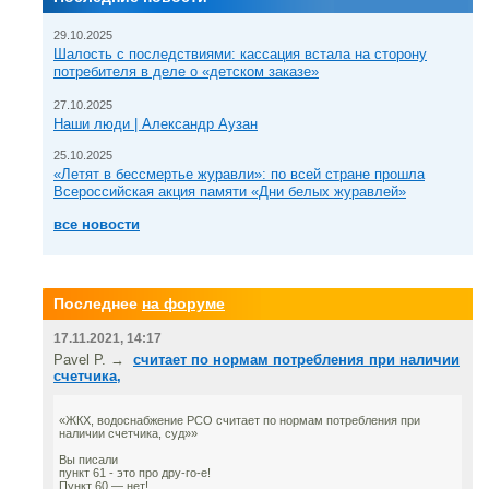
29.10.2025
Шалость с последствиями: кассация встала на сторону
потребителя в деле о «детском заказе»
27.10.2025
Наши люди | Александр Аузан
25.10.2025
«Летят в бессмертье журавли»: по всей стране прошла
Всероссийская акция памяти «Дни белых журавлей»
все новости
Последнее
на форуме
17.11.2021, 14:17
Pavel P. →
считает по нормам потребления при наличии
счетчика,
«ЖКХ, водоснабжение РСО считает по нормам потребления при
наличии счетчика, суд»»
Вы писали
пункт 61 - это про дру-го-е!
Пункт 60 — нет!