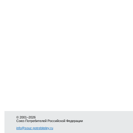
© 2001–2026
Союз Потребителей Российской Федерации
info@souz-potrebiteley.ru