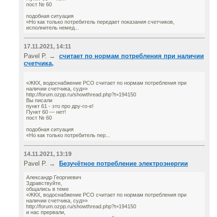
пост № 60
подобная ситуация
«Но как только потребитель передает показания счетчиков,
исполнитель немед...
17.11.2021, 14:11
Pavel P. →
считает по нормам потребления при наличии
счетчика,
«ЖКХ, водоснабжение РСО считает по нормам потребления при
наличии счетчика, суд»»
http://forum.ozpp.ru/showthread.php?t=194150
Вы писали
пункт 61 - это про дру-го-е!
Пункт 60 — нет!
пост № 60
подобная ситуация
«Но как только потребитель пер...
14.11.2021, 13:19
Pavel P. →
Безучётное потребление электроэнергии
Александр Георгиевич
Здравствуйте,
общались в теме
«ЖКХ, водоснабжение РСО считает по нормам потребления при
наличии счетчика, суд»»
http://forum.ozpp.ru/showthread.php?t=194150
и нас прервали,