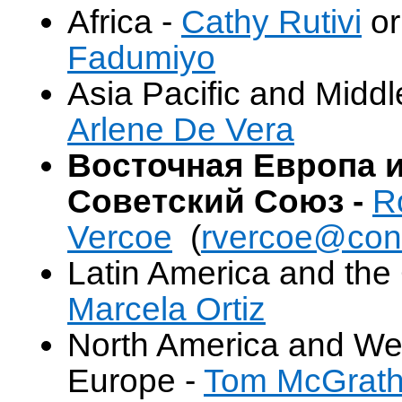
Africa -
Cathy Rutivi
o
Fadumiyo
Asia Pacific and Middl
Arlene De Vera
Восточная Европа 
Советский Союз
-
R
Vercoe
(
rvercoe@cons
Latin America and the
Marcela Ortiz
North America and We
Europe -
Tom McGrat