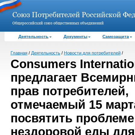
Деятельность
Документы
Самозащита
Главная
/
Деятельность
/
Новости для потребителей
/
Consumers Internatio
предлагает Всемир
прав потребителей,
отмечаемый 15 март
посвятить проблеме
нездоровой еды для