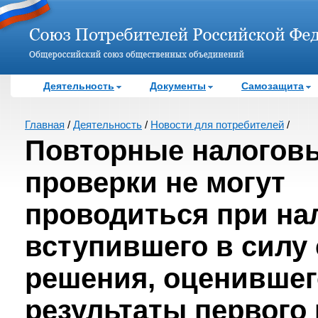
Деятельность
Документы
Самозащита
Главная
/
Деятельность
/
Новости для потребителей
/
Повторные налогов
проверки не могут
проводиться при на
вступившего в силу
решения, оценившег
результаты первого