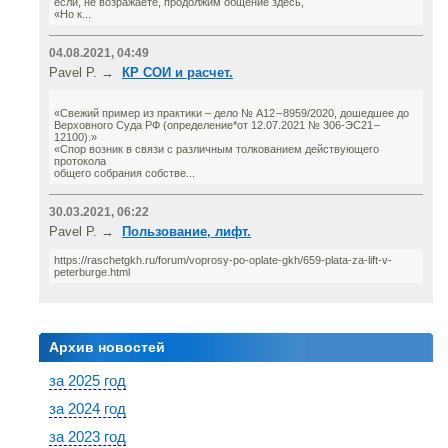
если, не возражаете, продолжим общение здесь,
«Но к...
04.08.2021, 04:49
Pavel P. →
КР СОИ и расчет.
«Свежий пример из практики – дело № А12 – 8959/2020, дошедшее до
Верховного Суда РФ (определение*от 12.07.2021 № 306-ЭС21 –
12100).»
«Спор возник в связи с различным толкованием действующего
протокола
общего собрания собстве...
30.03.2021, 06:22
Pavel P. →
Пользование, лифт.
https://raschetgkh.ru/forum/voprosy-po-oplate-gkh/659-plata-za-lift-v-
peterburge.html
Архив новостей
за 2025 год
за 2024 год
за 2023 год