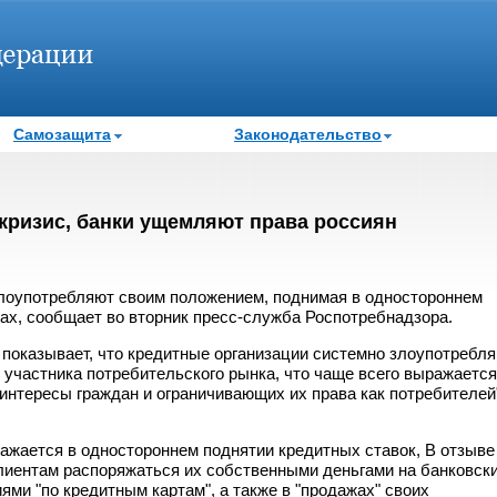
Самозащита
Законодательство
кризис, банки ущемляют права россиян
злоупотребляют своим положением, поднимая в одностороннем
вах, сообщает во вторник пресс-служба Роспотребнадзора.
показывает, что кредитные организации системно злоупотребл
участника потребительского рынка, что чаще всего выражается
нтересы граждан и ограничивающих их права как потребителей"
ражается в одностороннем поднятии кредитных ставок, В отзыве
клиентам распоряжаться их собственными деньгами на банковск
ями "по кредитным картам", а также в "продажах" своих