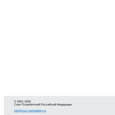
© 2001–2026
Союз Потребителей Российской Федерации
info@souz-potrebiteley.ru