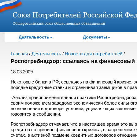
Деятельность
Документы
Главная
/
Деятельность
/
Новости для потребителей
/
Роспотребнадзор: ссылаясь на финансовый 
18.03.2009
Некоторые банки в РФ, ссылаясь на финансовый кризис, 
порядке кредитные ставки и ограничивая заемщиков в пра
"Анализ правоприменительной практики Роспотребнадзора 
своим положением заведомо экономически более сильного 
во включении в договоры условий, ущемляющих законные и
говорится в сообщении.
Роспотребнадзор отмечает, что в настоящее время это вы
кредитов по причине финансового кризиса, в запрещении 
счетах, в активной подмене кредитных договоров отношени