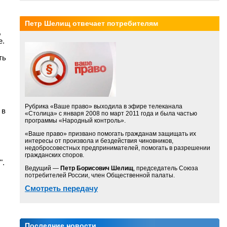
Петр Шелищ отвечает потребителям
,
е.
ть
Рубрика «Ваше право» выходила в эфире телеканала
 в
«Столица» с января 2008 по март 2011 года и была частью
программы «Народный контроль».
«Ваше право» призвано помогать гражданам защищать их
интересы от произвола и бездействия чиновников,
недобросовестных предпринимателей, помогать в разрешении
гражданских споров.
".
Ведущий —
Петр Борисович Шелищ
, председатель Союза
потребителей России, член Общественной палаты.
Смотреть передачу
Последние новости