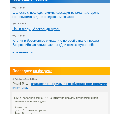
29.10.2025
Шалость с последствиями: кассация встала на сторону
потребителя в деле о «детском заказе»
27.10.2025
Наши люди | Александр Аузан
25.10.2025
«Летят в бессмертье журавли»: по всей стране прошла
Всероссийская акция памяти «Дни белых журавлей»
все новости
Последнее
на форуме
17.11.2021, 14:17
Pavel P. →
считает по нормам потребления при наличии
счетчика,
«ЖКХ, водоснабжение РСО считает по нормам потребления при
наличии счетчика, суд»»
Вы писали
пункт 61 - это про дру-го-е!
Пункт 60 — нет!