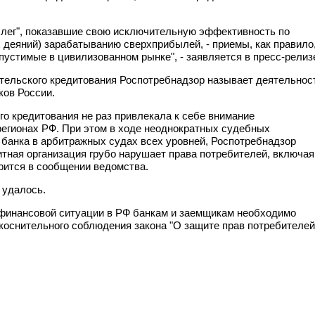
лег", показавшие свою исключительную эффективность по
х деяний) зарабатыванию сверхприбылей, - приемы, как правило
стимые в цивилизованном рынке", - заявляется в пресс-релиз
тельского кредитования Роспотребнадзор называет деятельнос
ков России.
о кредитования не раз привлекала к себе внимание
регионах РФ. При этом в ходе неоднократных судебных
 банка в арбитражных судах всех уровней, Роспотребнадзор
итная организация грубо нарушает права потребителей, включая
орится в сообщении ведомства.
 удалось.
й финансовой ситуации в РФ банкам и заемщикам необходимо
укоснительного соблюдения закона "О защите прав потребителей