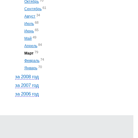
70
Октябрь
61
Сентябрь
34
Август
68
Июль
65
Июнь
49
Май
84
Апрель
79
Март
74
Февраль
70
Январь
за 2008 год
за 2007 год
за 2006 год