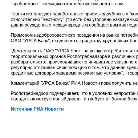
"проблемных" заемщиков коллекторским агентствам.
"Банки используют наработанные приемы зарубежных "кол
относительно "честному" (то есть без уголовно наказуемы
давно осужденные международным сообществом как недопу
Примером недобросовестного поведения на рынке потреби
ОАО "УРСА Банк", входящего в тридцатку крупнейших бан
"Деятельность ОАО "УРСА Банк" на рынке потребительског
территориальных органов Роспотребнадзора в различных 
разбирательств, происходивших по инициативе указанного
регулярно отстаивал свою позицию о том, что данная кред
кредитные договоры заведомо незаконные условия", - гов
Комментарий "УРСА Банка" РИА Новости пока получить не
Роспотребнадзор подчеркивает, что в условиях непросто
наладить конструктивный диалог, и требует от банков без
Источник РИА Новости