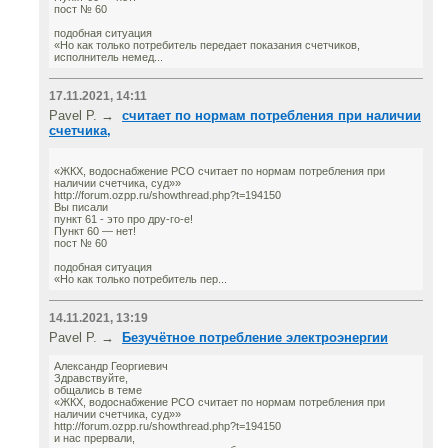
пост № 60
подобная ситуация
«Но как только потребитель передает показания счетчиков,
исполнитель немед...
17.11.2021, 14:11
Pavel P. →
считает по нормам потребления при наличии
счетчика,
«ЖКХ, водоснабжение РСО считает по нормам потребления при
наличии счетчика, суд»»
http://forum.ozpp.ru/showthread.php?t=194150
Вы писали
пункт 61 - это про дру-го-е!
Пункт 60 — нет!
пост № 60
подобная ситуация
«Но как только потребитель пер...
14.11.2021, 13:19
Pavel P. →
Безучётное потребление электроэнергии
Александр Георгиевич
Здравствуйте,
общались в теме
«ЖКХ, водоснабжение РСО считает по нормам потребления при
наличии счетчика, суд»»
http://forum.ozpp.ru/showthread.php?t=194150
и нас прервали,