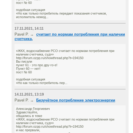
пост № 60
подобная ситуация
«Но как только потребитель передает показания счетчиков,
исполнитель немед...
17.11.2021, 14:11
Pavel P. →
считает по нормам потребления при наличии
счетчика,
«ЖКХ, водоснабжение РСО считает по нормам потребления при
наличии счетчика, суд»»
http://forum.ozpp.ru/showthread.php?t=194150
Вы писали
пункт 61 - это про дру-го-е!
Пункт 60 — нет!
пост № 60
подобная ситуация
«Но как только потребитель пер...
14.11.2021, 13:19
Pavel P. →
Безучётное потребление электроэнергии
Александр Георгиевич
Здравствуйте,
общались в теме
«ЖКХ, водоснабжение РСО считает по нормам потребления при
наличии счетчика, суд»»
http://forum.ozpp.ru/showthread.php?t=194150
и нас прервали,