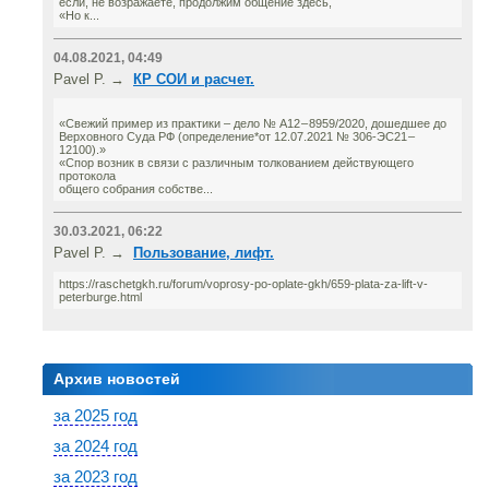
если, не возражаете, продолжим общение здесь,
«Но к...
04.08.2021, 04:49
Pavel P. →
КР СОИ и расчет.
«Свежий пример из практики – дело № А12 – 8959/2020, дошедшее до
Верховного Суда РФ (определение*от 12.07.2021 № 306-ЭС21 –
12100).»
«Спор возник в связи с различным толкованием действующего
протокола
общего собрания собстве...
30.03.2021, 06:22
Pavel P. →
Пользование, лифт.
https://raschetgkh.ru/forum/voprosy-po-oplate-gkh/659-plata-za-lift-v-
peterburge.html
Архив новостей
за 2025 год
за 2024 год
за 2023 год