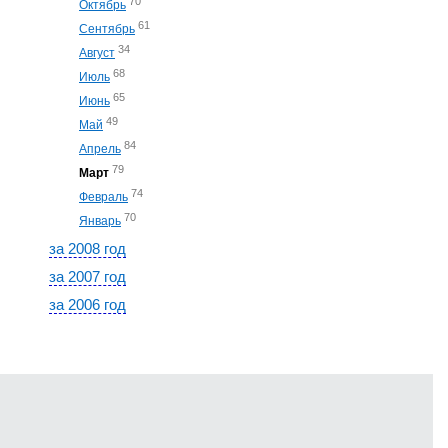
70
Октябрь
61
Сентябрь
34
Август
68
Июль
65
Июнь
49
Май
84
Апрель
79
Март
74
Февраль
70
Январь
за 2008 год
за 2007 год
за 2006 год