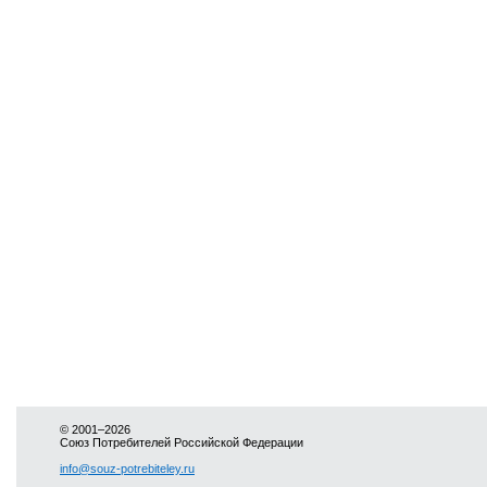
© 2001–2026
Союз Потребителей Российской Федерации
info@souz-potrebiteley.ru