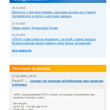
29.10.2025
Шалость с последствиями: кассация встала на сторону
потребителя в деле о «детском заказе»
27.10.2025
Наши люди | Александр Аузан
25.10.2025
«Летят в бессмертье журавли»: по всей стране прошла
Всероссийская акция памяти «Дни белых журавлей»
все новости
Последнее
на форуме
17.11.2021, 14:17
Pavel P. →
считает по нормам потребления при наличии
счетчика,
«ЖКХ, водоснабжение РСО считает по нормам потребления при
наличии счетчика, суд»»
Вы писали
пункт 61 - это про дру-го-е!
Пункт 60 — нет!