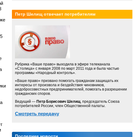
ой
8
Петр Шелищ отвечает потребителям
кже
65
е
Рубрика «Ваше право» выходила в эфире телеканала
«Столица» с января 2008 по март 2011 года и была частью
а
программы «Народный контроль».
«Ваше право» призвано помогать гражданам защищать их
интересы от произвола и бездействия чиновников,
ики
недобросовестных предпринимателей, помогать в разрешении
гражданских споров.
Ведущий —
Петр Борисович Шелищ
, председатель Союза
ла
потребителей России, член Общественной палаты.
Смотреть передачу
ет
м
Последние новости