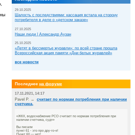
,
29.10.2025
ены
Шалость с последствиями: кассация встала на сторону
потребителя в деле о «детском заказе»
27.10.2025
Наши люди | Александр Аузан
25.10.2025
«Летят в бессмертье журавли»: по всей стране прошла
Всероссийская акция памяти «Дни белых журавлей»
все новости
Последнее
на форуме
17.11.2021, 14:17
Pavel P. →
считает по нормам потребления при наличии
счетчика,
«ЖКХ, водоснабжение РСО считает по нормам потребления при
наличии счетчика, суд»»
Вы писали
пункт 61 - это про дру-го-е!
Пункт 60 — нет!