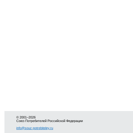
© 2001–2026
Союз Потребителей Российской Федерации
info@souz-potrebiteley.ru