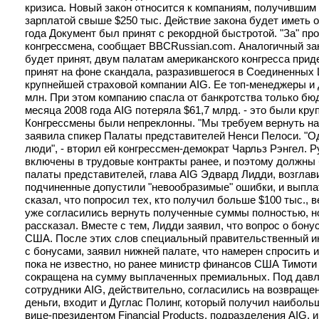
кризиса. Новый закон относится к компаниям, получившим 
зарплатой свыше $250 тыс. Действие закона будет иметь 
года Документ был принят с рекордной быстротой. "За" пр
конгрессмена, сообщает BBCRussian.com. Аналогичный зак
будет принят, двум палатам американского конгресса прид
принят на фоне скандала, разразившегося в Соединенных
крупнейшей страховой компании AIG. Ее топ-менеджеры и 
млн. При этом компанию спасла от банкротства только бю
месяца 2008 года AIG потеряла $61,7 млрд. - это были кр
Конгрессмены были непреклонны. "Мы требуем вернуть наш
заявила спикер Палаты представителей Ненси Пелоси. "Од
люди", - вторил ей конгрессмен-демократ Чарльз Рэнгел.
включены в трудовые контракты ранее, и поэтому должны
палаты представителей, глава AIG Эдвард Лидди, возглави
подчиненные допустили "невообразимые" ошибки, и выплат
сказал, что попросил тех, кто получил больше $100 тыс., 
уже согласились вернуть полученные суммы полностью, но 
рассказал. Вместе с тем, Лидди заявил, что вопрос о бо
США. После этих слов специальный правительственный и
с бонусами, заявил нижней палате, что намерен спросить 
пока не известно, но ранее министр финансов США Тимоти
сокращена на сумму выплаченных премиальных. Под давл
сотрудники AIG, действительно, согласились на возвращение
деньги, входит и Дуглас Полинг, который получил наибол
вице-президентом Financial Products, подразделения AIG, 