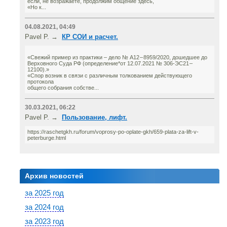
если, не возражаете, продолжим общение здесь,
«Но к...
04.08.2021, 04:49
Pavel P. →
КР СОИ и расчет.
«Свежий пример из практики – дело № А12 – 8959/2020, дошедшее до
Верховного Суда РФ (определение*от 12.07.2021 № 306-ЭС21 –
12100).»
«Спор возник в связи с различным толкованием действующего
протокола
общего собрания собстве...
30.03.2021, 06:22
Pavel P. →
Пользование, лифт.
https://raschetgkh.ru/forum/voprosy-po-oplate-gkh/659-plata-za-lift-v-
peterburge.html
Архив новостей
за 2025 год
за 2024 год
за 2023 год