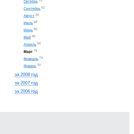
70
Октябрь
61
Сентябрь
34
Август
68
Июль
65
Июнь
49
Май
84
Апрель
79
Март
74
Февраль
70
Январь
за 2008 год
за 2007 год
за 2006 год