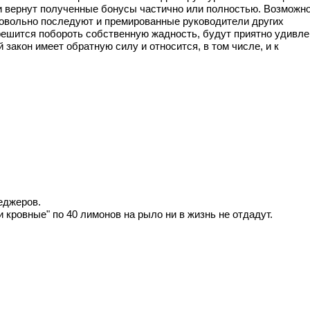
 и вернут полученные бонусы частично или полностью. Возможно
ровольно последуют и премированные руководители других
е решится побороть собственную жадность, будут приятно удивл
закон имеет обратную силу и относится, в том числе, и к
еджеров.
ои кровные" по 40 лимонов на рыло ни в жизнь не отдадут.