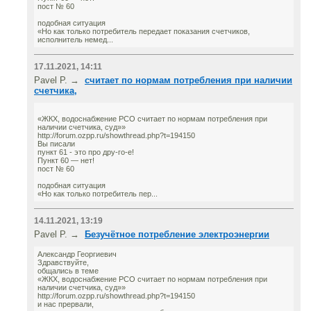
пост № 60
подобная ситуация
«Но как только потребитель передает показания счетчиков,
исполнитель немед...
17.11.2021, 14:11
Pavel P. →
считает по нормам потребления при наличии
счетчика,
«ЖКХ, водоснабжение РСО считает по нормам потребления при
наличии счетчика, суд»»
http://forum.ozpp.ru/showthread.php?t=194150
Вы писали
пункт 61 - это про дру-го-е!
Пункт 60 — нет!
пост № 60
подобная ситуация
«Но как только потребитель пер...
14.11.2021, 13:19
Pavel P. →
Безучётное потребление электроэнергии
Александр Георгиевич
Здравствуйте,
общались в теме
«ЖКХ, водоснабжение РСО считает по нормам потребления при
наличии счетчика, суд»»
http://forum.ozpp.ru/showthread.php?t=194150
и нас прервали,