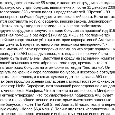
от государства свыше $5 млрд, и касается сотрудников с годов
обратную силу для бонусов, выплаченных после 31 декабря 200
оголосовали 328 членов палаты представителей. "Против" - 93
онопроект сейчас обсуждает и американский сенат. Если он та
ется составлять новую, сводную, версию закона. Законопроект
 Штатах вокруг щедрых премиальных выплат работникам
другие сотрудники получили в виде бонусов за прошлый год $1
джетная помощь в размере $170 млрд. Лишь за последние три
упнейшие квартальные убытки в истории корпоративной Америки.
и деньги. Вернуть их налогоплательщикам немедленно!", -
на мысль об этом противоречит всему, во что верят порядочны
 Руководство AIG оправдывалось, что выданные премии были
 были быть выплачены. Выступая в среду на заседании комитет
вший компанию в сентябре прошлого года, признал, что его
а гигантских бонусов на этом фоне выглядит "бестактно". Он
вернуть по крайней мере половину бонусов, и некоторые сотрудн
сколько человек, и о каких суммах идет речь, глава AIG не
нусах был прошлой осенью согласован с министерством финансов
нспектор Нейл Барофски, возглавивший расследование сканда
и с чиновников Минфина. Что ответили на его вопрос в Минфине
 Гейтнер утверждал, что государственная поддержка AIG будет
ением гнева общественности некоторые высокопоставленные
 бонусов, пишет The Wall Street Journal. В число тех, кто верн
ьшую сумму - более $6,4 млн. Д.Полинг является исполнительны
и отвечает за энергетические и инфраструктурные инвестиции.