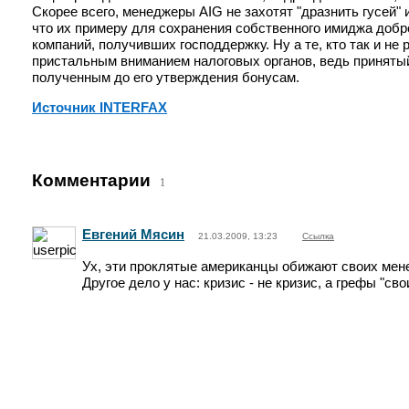
Скорее всего, менеджеры AIG не захотят "дразнить гусей"
что их примеру для сохранения собственного имиджа доб
компаний, получивших господдержку. Ну а те, кто так и н
пристальным вниманием налоговых органов, ведь принятый 
полученным до его утверждения бонусам.
Источник INTERFAX
Комментарии
1
Евгений Мясин
21.03.2009, 13:23
Ссылка
Ух, эти проклятые американцы обижают своих мен
Другое дело у нас: кризис - не кризис, а грефы "св