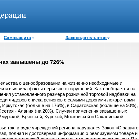
Самозащита
Законодательство
онах завышены до 726%
тельства о ценообразовании на жизненно необходимые и
и и выявила факты серьезных нарушений. Как сообщается на
ния установленного размера розничной торговой надбавки на
еди лидеров списка регионов с самыми дорогими лекарствами
 Иркутская (больше на 176%), в Саратовская (юольше на 90%),
Осетия - Алания (на 20%). Случаи применения завышенных
мурской, Брянской, Курской, Московской и Сахалинской
ры: так, в ряде учреждений региона нарушался Закон «О защите
мая, полная и достоверная информация о реализуемом товаре и
 фармацевтической деятельностью, что противоречит закону. По