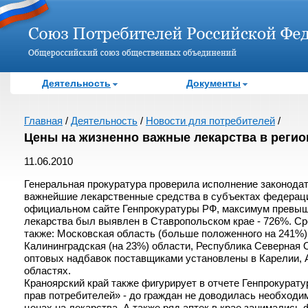
Деятельность
Документы
Главная
/
Деятельность
/
Новости для потребителей
/
Цены на жизненно важные лекарства в реги
11.06.2010
Генеральная прокуратура проверила исполнение законода
важнейшие лекарственные средства в субъектах федераци
официальном сайте Генпрокуратуры РФ, максимум превыше
лекарства был выявлен в Ставропольском крае - 726%. Ср
также: Московская область (больше положенного на 241%),
Калининградская (на 23%) области, Республика Северная 
оптовых надбавок поставщиками установлены в Карелии, А
областях.
Краноярский край также фигурирует в отчете Генпрокурату
прав потребителей» - до граждан не доводилась необходи
ценах на лекарства. А также ряд аптек в крае занимались