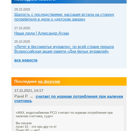
29.10.2025
Шалость с последствиями: кассация встала на сторону
потребителя в деле о «детском заказе»
27.10.2025
Наши люди | Александр Аузан
25.10.2025
«Летят в бессмертье журавли»: по всей стране прошла
Всероссийская акция памяти «Дни белых журавлей»
все новости
Последнее
на форуме
17.11.2021, 14:17
Pavel P. →
считает по нормам потребления при наличии
счетчика,
«ЖКХ, водоснабжение РСО считает по нормам потребления при
наличии счетчика, суд»»
Вы писали
пункт 61 - это про дру-го-е!
Пункт 60 — нет!