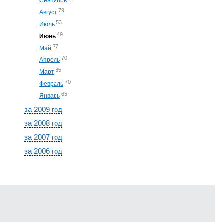
Сентябрь
79
Август
53
Июль
49
Июнь
77
Май
70
Апрель
85
Март
70
Февраль
65
Январь
за 2009 год
за 2008 год
за 2007 год
за 2006 год