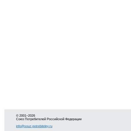
© 2001–2026
Союз Потребителей Российской Федерации
info@souz-potrebiteley.ru