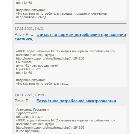
пост № 60
подобная ситуация
«Но как только потребитель передает показания счетчиков,
исполнитель немед...
17.11.2021, 14:11
Pavel P. →
считает по нормам потребления при наличии
счетчика,
«ЖКХ, водоснабжение РСО считает по нормам потребления при
наличии счетчика, суд»»
http://forum.ozpp.ru/showthread.php?t=194150
Вы писали
пункт 61 - это про дру-го-е!
Пункт 60 — нет!
пост № 60
подобная ситуация
«Но как только потребитель пер...
14.11.2021, 13:19
Pavel P. →
Безучётное потребление электроэнергии
Александр Георгиевич
Здравствуйте,
общались в теме
«ЖКХ, водоснабжение РСО считает по нормам потребления при
наличии счетчика, суд»»
http://forum.ozpp.ru/showthread.php?t=194150
и нас прервали,