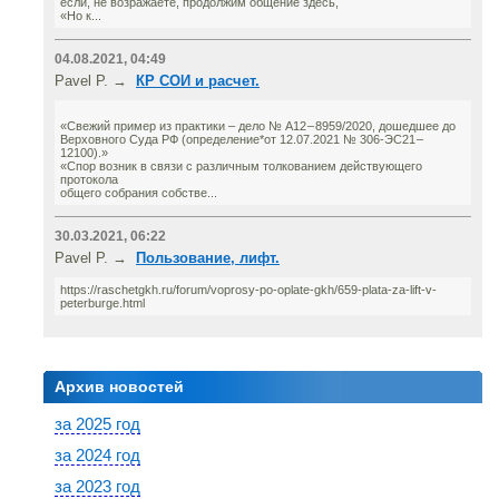
если, не возражаете, продолжим общение здесь,
«Но к...
04.08.2021, 04:49
Pavel P. →
КР СОИ и расчет.
«Свежий пример из практики – дело № А12 – 8959/2020, дошедшее до
Верховного Суда РФ (определение*от 12.07.2021 № 306-ЭС21 –
12100).»
«Спор возник в связи с различным толкованием действующего
протокола
общего собрания собстве...
30.03.2021, 06:22
Pavel P. →
Пользование, лифт.
https://raschetgkh.ru/forum/voprosy-po-oplate-gkh/659-plata-za-lift-v-
peterburge.html
Архив новостей
за 2025 год
за 2024 год
за 2023 год