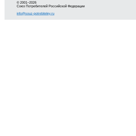
© 2001–2026
Союз Потребителей Российской Федерации
info@souz-potrebiteley.ru