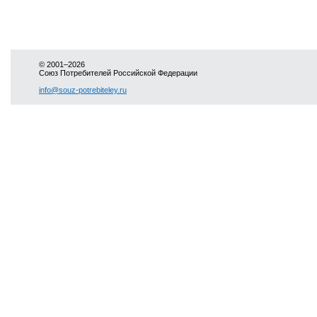
© 2001–2026
Союз Потребителей Российской Федерации
info@souz-potrebiteley.ru