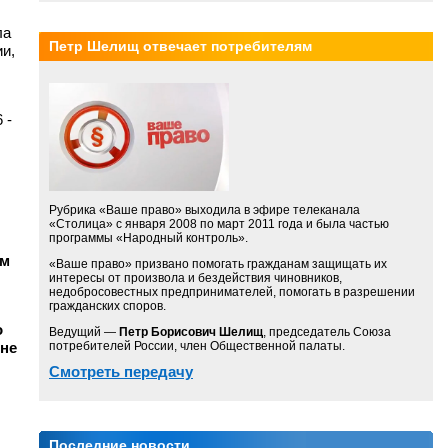
ла
Петр Шелищ отвечает потребителям
и,
 -
Рубрика «Ваше право» выходила в эфире телеканала
«Столица» с января 2008 по март 2011 года и была частью
программы «Народный контроль».
им
«Ваше право» призвано помогать гражданам защищать их
интересы от произвола и бездействия чиновников,
недобросовестных предпринимателей, помогать в разрешении
гражданских споров.
о
Ведущий —
Петр Борисович Шелищ
, председатель Союза
 не
потребителей России, член Общественной палаты.
Смотреть передачу
Последние новости