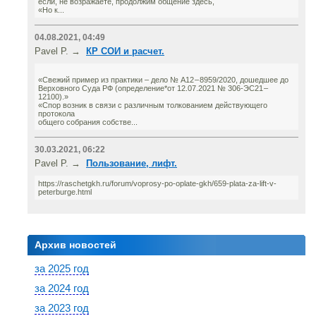
если, не возражаете, продолжим общение здесь,
«Но к...
04.08.2021, 04:49
Pavel P. →
КР СОИ и расчет.
«Свежий пример из практики – дело № А12 – 8959/2020, дошедшее до
Верховного Суда РФ (определение*от 12.07.2021 № 306-ЭС21 –
12100).»
«Спор возник в связи с различным толкованием действующего
протокола
общего собрания собстве...
30.03.2021, 06:22
Pavel P. →
Пользование, лифт.
https://raschetgkh.ru/forum/voprosy-po-oplate-gkh/659-plata-za-lift-v-
peterburge.html
Архив новостей
за 2025 год
за 2024 год
за 2023 год