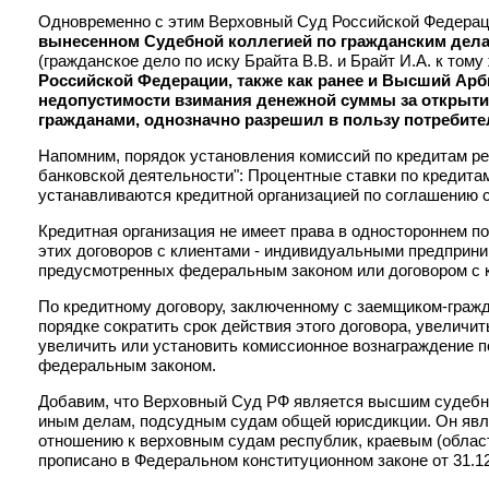
Одновременно с этим Верховный Суд Российской Федера
вынесенном Судебной коллегией по гражданским дел
(гражданское дело по иску Брайта В.В. и Брайт И.А. к то
Российской Федерации, также как ранее и Высший Ар
недопустимости взимания денежной суммы за открытие
гражданами, однозначно разрешил в пользу потребите
Напомним, порядок установления комиссий по кредитам ре
банковской деятельности": Процентные ставки по кредитам
устанавливаются кредитной организацией по соглашению с
Кредитная организация не имеет права в одностороннем по
этих договоров с клиентами - индивидуальными предприн
предусмотренных федеральным законом или договором с к
По кредитному договору, заключенному с заемщиком-гражд
порядке сократить срок действия этого договора, увеличит
увеличить или установить комиссионное вознаграждение 
федеральным законом.
Добавим, что Верховный Суд РФ является высшим судебн
иным делам, подсудным судам общей юрисдикции. Он явл
отношению к верховным судам республик, краевым (област
прописано в Федеральном конституционном законе от 31.1