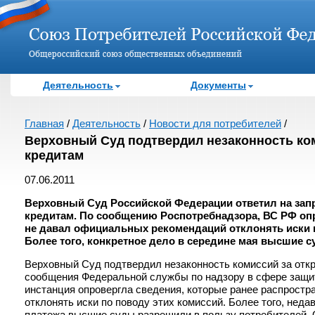
Деятельность
Документы
Главная
/
Деятельность
/
Новости для потребителей
/
Верховный Суд подтвердил незаконность ком
кредитам
07.06.2011
Верховный Суд Российской Федерации ответил на запр
кредитам. По сообщению Роспотребнадзора, ВС РФ опр
не давал официальных рекомендаций отклонять иски п
Более того, конкретное дело в середине мая высшие с
Верховный Суд подтвердил незаконность комиссий за откры
сообщения Федеральной службы по надзору в сфере защит
инстанция опровергла сведения, которые ранее распрост
отклонять иски по поводу этих комиссий. Более того, неда
платежа высшие суды разрешили в пользу потребителей. 