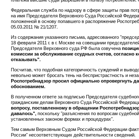
Федеральная служба по надзору в сфере защиты прав потр
на имя Председателя Верховного Суда Российской Федера
положенной в основу попавшего в распоряжение Роспотре
05.03.2011 № 21/1207.
Из содержания указанного письма, адресованного "председ
18 февраля 2011 г. в г. Москве на совещании председател
Председателя Верховного суда РФ была озвучена
позици
комиссии за обслуживание ссудных счетов, согласно 
отказывать".
Посчитав, что подобная категоричность суждений и выводо
невольно может бросать тень на беспристрастность и нез
Роспотребнадзор просил официально опровергнуть д
обоснованием.
В полученном ответе за подписью Председателя судебног
гражданским делам Верховного Суда Российской Федерации
вопросу, поставленному в обращении Роспотребнадзо
давалось",
поскольку "разъяснения по вопросам судебно
установленных законом формах и процедурах".
Тем самым Верховным Судом Российской Федерации факт
России" несоответствующих действительности сведений.