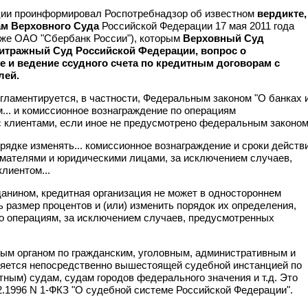
ции проинформировал Роспотребнадзор об известном
вердикте,
ам Верховного Суда
Российской Федерации 17 мая 2011 года
му же ОАО "Сбербанк России"), которым
Верховный Суд
битражный Суд Российской Федерации, вопрос о
 и ведение ссудного счета по кредитным договорам с
лей.
гламентируется, в частности, Федеральным законом "О банках 
... и комиссионное вознаграждение по операциям
 клиентами, если иное не предусмотрено федеральным законом.
рядке изменять... комиссионное вознаграждение и сроки действ
имателями и юридическими лицами, за исключением случаев,
лиентом...
анином, кредитная организация не может в одностороннем
ь размер процентов и (или) изменить порядок их определения,
по операциям, за исключением случаев, предусмотренных
ым органом по гражданским, уголовным, административным и
яется непосредственно вышестоящей судебной инстанцией по
ным) судам, судам городов федерального значения и т.д. Это
2.1996 N 1-ФКЗ "О судебной системе Российской Федерации".