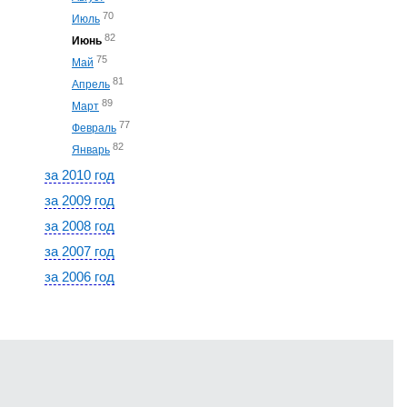
70
Июль
82
Июнь
75
Май
81
Апрель
89
Март
77
Февраль
82
Январь
за 2010 год
за 2009 год
за 2008 год
за 2007 год
за 2006 год