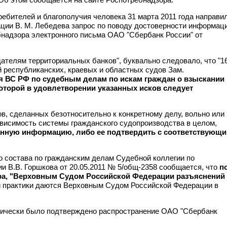
ебителей и благополучия человека 31 марта 2011 года направи
ции В. М. Лебедева запрос по поводу достоверности информаци
бнадзора электронного письма ОАО "Сбербанк России" от
ателям территориальных банков", буквально следовало, что "16
ей республиканских, краевых и областных судов Зам.
я ВС РФ по судебным делам по искам граждан о взыскании
которой в удовлетворении указанных исков следует
в, сделанных безотносительно к конкретному делу, вольно или
ависимость системы гражданского судопроизводства в целом,
анную информацию, либо ее подтвердить с соответствующ
о состава по гражданским делам Судебной коллегии по
 В.В. Горшкова от 20.05.2011 № 5/общ-2358 сообщается, что
п
ра, "Верховным Судом Российской Федерации разъяснений
й практики даются Верховным Судом Российской Федерации в
ически было подтверждено распространение ОАО "Сбербанк