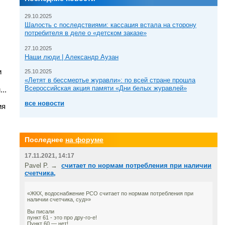
29.10.2025
Шалость с последствиями: кассация встала на сторону
потребителя в деле о «детском заказе»
27.10.2025
Наши люди | Александр Аузан
и
25.10.2025
«Летят в бессмертье журавли»: по всей стране прошла
Всероссийская акция памяти «Дни белых журавлей»
..
все новости
ия
Последнее
на форуме
17.11.2021, 14:17
Pavel P. →
считает по нормам потребления при наличии
счетчика,
«ЖКХ, водоснабжение РСО считает по нормам потребления при
наличии счетчика, суд»»
Вы писали
пункт 61 - это про дру-го-е!
Пункт 60 — нет!