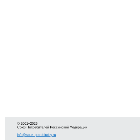
© 2001–2026
Союз Потребителей Российской Федерации
info@souz-potrebiteley.ru