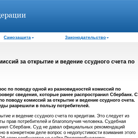
Самозащита
Законодательство
иссий за открытие и ведение ссудного счета по
ос по поводу одной из разновидностей комиссий по
оверг сведения, которые ранее распространил Сбербанк. 
о поводу комиссий за открытие и ведение ссудного счета.
уды разрешили в пользу потребителей.
тие и ведение ссудного счета по кредитам. Это следует из
ы прав потребителей и благополучия человека. Судебная
ранил Сбербанк. Суд не давал официальных рекомендаций
вно в конкретном деле вопрос о недопустимости взимания этого
Об этом сообщается на сайте Роспотребнадзора: