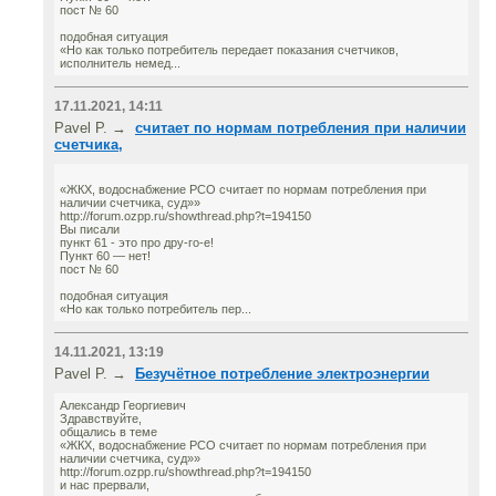
пост № 60
подобная ситуация
«Но как только потребитель передает показания счетчиков,
исполнитель немед...
17.11.2021, 14:11
Pavel P. →
считает по нормам потребления при наличии
счетчика,
«ЖКХ, водоснабжение РСО считает по нормам потребления при
наличии счетчика, суд»»
http://forum.ozpp.ru/showthread.php?t=194150
Вы писали
пункт 61 - это про дру-го-е!
Пункт 60 — нет!
пост № 60
подобная ситуация
«Но как только потребитель пер...
14.11.2021, 13:19
Pavel P. →
Безучётное потребление электроэнергии
Александр Георгиевич
Здравствуйте,
общались в теме
«ЖКХ, водоснабжение РСО считает по нормам потребления при
наличии счетчика, суд»»
http://forum.ozpp.ru/showthread.php?t=194150
и нас прервали,