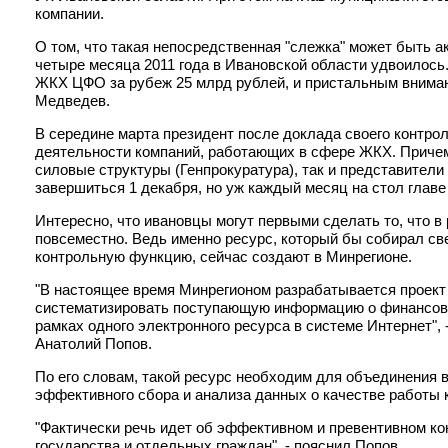
компании.
О том, что такая непосредственная "слежка" может быть 
четыре месяца 2011 года в Ивановской области удвоилось
ЖКХ ЦФО за рубеж 25 млрд рублей, и пристальным вниман
Медведев.
В середине марта президент после доклада своего контро
деятельности компаний, работающих в сфере ЖКХ. Причем,
силовые структуры (Генпрокуратура), так и представители
завершиться 1 декабря, но уж каждый месяц на стол глав
Интересно, что ивановцы могут первыми сделать то, что 
повсеместно. Ведь именно ресурс, который бы собирал св
контрольную функцию, сейчас создают в Минрегионе.
"В настоящее время Минрегионом разрабатывается проект
систематизировать поступающую информацию о финансово
рамках одного электронного ресурса в системе Интернет"
Анатолий Попов.
По его словам, такой ресурс необходим для объединения 
эффективного сбора и анализа данных о качестве работы 
"Фактически речь идет об эффективном и превентивном к
государства и отдельных граждан", - пояснил Попов.