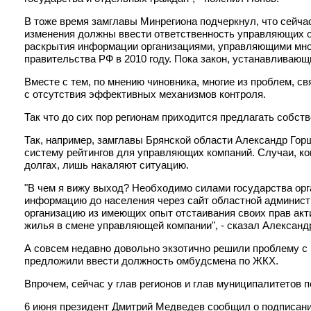
В тоже время замглавы Минрегиона подчеркнул, что сейч
изменения должны ввести ответственность управляющих о
раскрытия информации организациями, управляющими мно
правительства РФ в 2010 году. Пока закон, устанавливающ
Вместе с тем, по мнению чиновника, многие из проблем, с
с отсутствия эффективных механизмов контроля.
Так что до сих пор регионам приходится предлагать собст
Так, например, замглавы Брянской области Александр Го
систему рейтингов для управляющих компаний. Случаи, ко
долгах, лишь накаляют ситуацию.
"В чем я вижу выход? Необходимо силами государства орг
информацию до населения через сайт областной админис
организацию из имеющих опыт отстаивания своих прав акт
жилья в смене управляющей компании", - сказал Александ
А совсем недавно довольно экзотично решили проблему с
предложили ввести должность омбудсмена по ЖКХ.
Впрочем, сейчас у глав регионов и глав муниципалитетов
6 июня президент Дмитрий Медведев сообщил о подписан