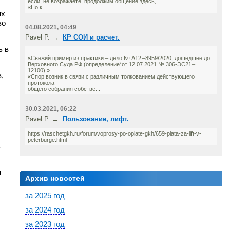
если, не возражаете, продолжим общение здесь,
«Но к...
ях
во
04.08.2021, 04:49
Pavel P. →
КР СОИ и расчет.
ь в
«Свежий пример из практики – дело № А12 – 8959/2020, дошедшее до
Верховного Суда РФ (определение*от 12.07.2021 № 306-ЭС21 –
12100).»
,
«Спор возник в связи с различным толкованием действующего
протокола
общего собрания собстве...
30.03.2021, 06:22
Pavel P. →
Пользование, лифт.
https://raschetgkh.ru/forum/voprosy-po-oplate-gkh/659-plata-za-lift-v-
peterburge.html
ь
н
Архив новостей
за 2025 год
за 2024 год
за 2023 год