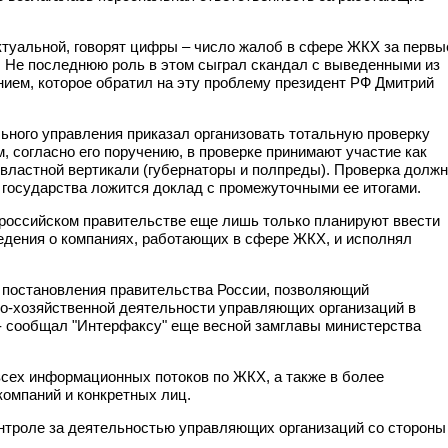
актуальной, говорят цифры – число жалоб в сфере ЖКХ за первы
. Не последнюю роль в этом сыграл скандал с выведенными из
ием, которое обратил на эту проблему президент РФ Дмитрий
льного управления приказал организовать тотальную проверку
 согласно его поручению, в проверке принимают участие как
 властной вертикали (губернаторы и полпреды). Проверка долж
е государства ложится доклад с промежуточными ее итогами.
в российском правительстве еще лишь только планируют ввести
едения о компаниях, работающих в сфере ЖКХ, и исполнял
 постановления правительства России, позволяющий
-хозяйственной деятельности управляющих организаций в
, - сообщал "Интерфаксу" еще весной замглавы министерства
всех информационных потоков по ЖКХ, а также в более
компаний и конкретных лиц.
онтроле за деятельностью управляющих организаций со стороны