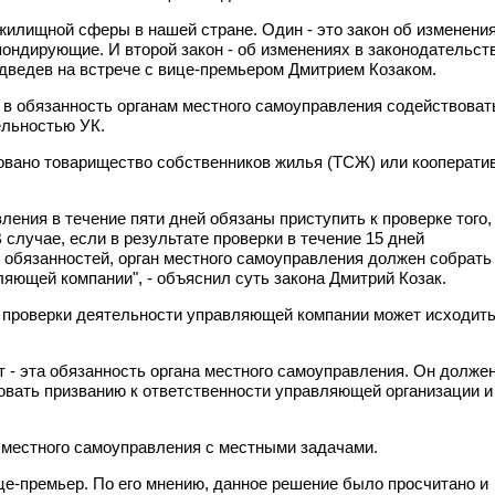
жилищной сферы в нашей стране. Один - это закон об изменени
ондирующие. И второй закон - об изменениях в законодательст
ведев на встрече с вице-премьером Дмитрием Козаком.
в обязанность органам местного самоуправления содействоват
ельностью УК.
зовано товарищество собственников жилья (ТСЖ) или кооператив
ения в течение пяти дней обязаны приступить к проверке того,
случае, если в результате проверки в течение 15 дней
обязанностей, орган местного самоуправления должен собрать
яющей компании", - объяснил суть закона Дмитрий Козак.
а проверки деятельности управляющей компании может исходит
 - эта обязанность органа местного самоуправления. Он долже
вовать призванию к ответственности управляющей организации и
 местного самоуправления с местными задачами.
ице-премьер. По его мнению, данное решение было просчитано и