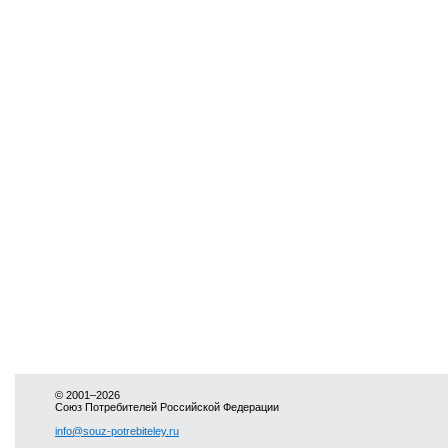
© 2001–2026
Союз Потребителей Российской Федерации
info@souz-potrebiteley.ru