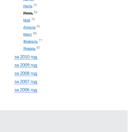
70
Июль
82
Июнь
75
Май
81
Апрель
89
Март
77
Февраль
82
Январь
за 2010 год
за 2009 год
за 2008 год
за 2007 год
за 2006 год