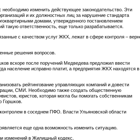
ас необходимо изменить действующее законодательство. Эти
рганизаций и их должностных лиц за нарушение стандарта
гоквартирными домами, утвержденного постановлением
ий такую ответственность, еще только разрабатывается.
вязанные с качеством услуг ЖКХ, лежат в сфере контроля – верн
венные решения вопросов.
ршков вскоре после поручений Медведева предложил ввести
гда население исправно платит, а предприятия ЖКХ находятся в
анизовать рейтингование управляющих компаний и довести
трации, СМИ. Необходимо также создать общественную
ивистов, юристов, которая могла бы помогать собственникам
р Горшков.
 контролем в соседнем ПФО. Власти Ульяновской области
 появляется еще одна возможность изменить ситуацию.
ии изменений в Жилищный кодекс.