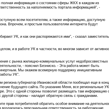
 и полная информация о состоянии сферы ЖКХ в каждом из
тветственность за наполняемость портала информацией", -
доступную всем посетителям, а также информацию, доступную
она. Впрочем, и простым пользователям интернета будут
бирают УК, и как они распоряжаются ими", - сказал заместитель
елом, и в работе УК в частности, во многом зависит от активно
нения с рынка жилищно-коммунальных услуг недобросовестных
ятельности, - пояснил Безниско. - Эта работа может быть
т инертным. Мы окажем всемерную поддержку инициативным
работы УК".
 региона губернатор Ивановской области пообещал еще в кон
лнение будущего сайта. По указанию Меня, все региональные УК
ре. Это с одной стороны позволит размещать там информацию 
с другой стороны - наладит обратную связь с гражданами.
ите прав потребителей обратить особое внимание на деятельно
в возлагалась персональная ответственность за работающие