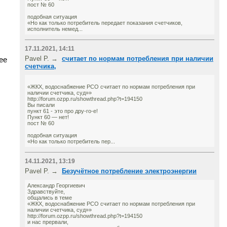
пост № 60
подобная ситуация
«Но как только потребитель передает показания счетчиков,
исполнитель немед...
17.11.2021, 14:11
Pavel P. →
считает по нормам потребления при наличии
ее
счетчика,
«ЖКХ, водоснабжение РСО считает по нормам потребления при
наличии счетчика, суд»»
http://forum.ozpp.ru/showthread.php?t=194150
Вы писали
пункт 61 - это про дру-го-е!
Пункт 60 — нет!
пост № 60
подобная ситуация
«Но как только потребитель пер...
14.11.2021, 13:19
Pavel P. →
Безучётное потребление электроэнергии
Александр Георгиевич
Здравствуйте,
общались в теме
«ЖКХ, водоснабжение РСО считает по нормам потребления при
наличии счетчика, суд»»
http://forum.ozpp.ru/showthread.php?t=194150
и нас прервали,