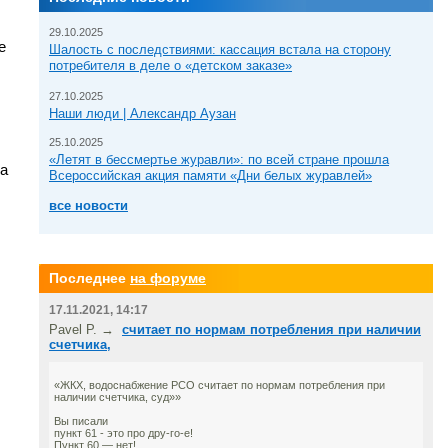
29.10.2025
е
Шалость с последствиями: кассация встала на сторону
потребителя в деле о «детском заказе»
27.10.2025
Наши люди | Александр Аузан
25.10.2025
«Летят в бессмертье журавли»: по всей стране прошла
на
Всероссийская акция памяти «Дни белых журавлей»
все новости
Последнее
на форуме
17.11.2021, 14:17
Pavel P. →
считает по нормам потребления при наличии
счетчика,
«ЖКХ, водоснабжение РСО считает по нормам потребления при
наличии счетчика, суд»»
Вы писали
пункт 61 - это про дру-го-е!
Пункт 60 — нет!