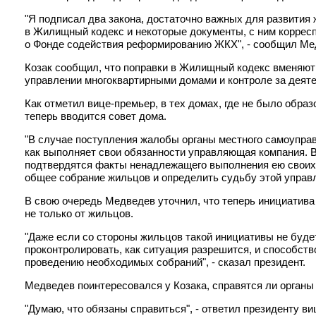
"Я подписал два закона, достаточно важных для развития 
в Жилищный кодекс и некоторые документы, с ним корресп
о Фонде содействия реформированию ЖКХ", - сообщил Мед
Козак сообщил, что поправки в Жилищный кодекс вменяют 
управлении многоквартирными домами и контроле за деят
Как отметил вице-премьер, в тех домах, где не было обра
теперь вводится совет дома.
"В случае поступления жалобы органы местного самоуправл
как выполняет свои обязанности управляющая компания. В 
подтвердятся факты ненадлежащего выполнения ею своих 
общее собрание жильцов и определить судьбу этой управл
В свою очередь Медведев уточнил, что теперь инициатив
не только от жильцов.
"Даже если со стороны жильцов такой инициативы не будет
проконтролировать, как ситуация разрешится, и способст
проведению необходимых собраний", - сказал президент.
Медведев поинтересовался у Козака, справятся ли органы
"Думаю, что обязаны справиться", - ответил президенту в