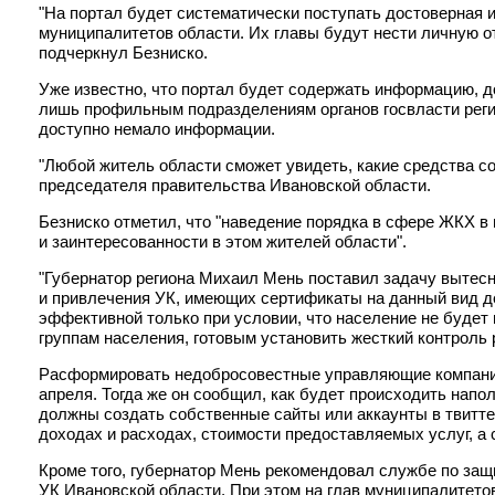
"На портал будет систематически поступать достоверная
муниципалитетов области. Их главы будут нести личную о
подчеркнул Безниско.
Уже известно, что портал будет содержать информацию, 
лишь профильным подразделениям органов госвласти реги
доступно немало информации.
"Любой житель области сможет увидеть, какие средства со
председателя правительства Ивановской области.
Безниско отметил, что "наведение порядка в сфере ЖКХ в ц
и заинтересованности в этом жителей области".
"Губернатор региона Михаил Мень поставил задачу вытес
и привлечения УК, имеющих сертификаты на данный вид де
эффективной только при условии, что население не буде
группам населения, готовым установить жесткий контроль 
Расформировать недобросовестные управляющие компании
апреля. Тогда же он сообщил, как будет происходить напо
должны создать собственные сайты или аккаунты в твитте
доходах и расходах, стоимости предоставляемых услуг, а 
Кроме того, губернатор Мень рекомендовал службе по защ
УК Ивановской области. При этом на глав муниципалитето