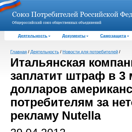
Деятельность
Документы
Самозащита
Главная
/
Деятельность
/
Новости для потребителей
/
Итальянская компани
заплатит штраф в 3
долларов американ
потребителям за не
рекламу Nutella