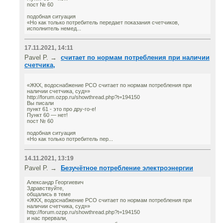
пост № 60
подобная ситуация
«Но как только потребитель передает показания счетчиков,
исполнитель немед...
17.11.2021, 14:11
Pavel P. →
считает по нормам потребления при наличии
счетчика,
«ЖКХ, водоснабжение РСО считает по нормам потребления при
наличии счетчика, суд»»
http://forum.ozpp.ru/showthread.php?t=194150
Вы писали
пункт 61 - это про дру-го-е!
Пункт 60 — нет!
пост № 60
подобная ситуация
«Но как только потребитель пер...
14.11.2021, 13:19
Pavel P. →
Безучётное потребление электроэнергии
Александр Георгиевич
Здравствуйте,
общались в теме
«ЖКХ, водоснабжение РСО считает по нормам потребления при
наличии счетчика, суд»»
http://forum.ozpp.ru/showthread.php?t=194150
и нас прервали,