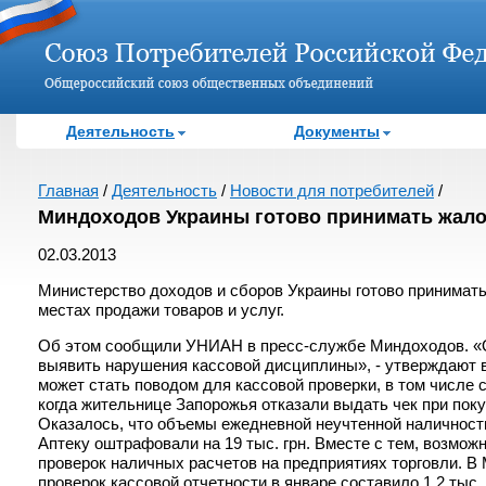
Деятельность
Документы
Главная
/
Деятельность
/
Новости для потребителей
/
Миндоходов Украины готово принимать жалоб
02.03.2013
Министерство доходов и сборов Украины готово принимать 
местах продажи товаров и услуг.
Об этом сообщили УНИАН в пресс-службе Миндоходов. «
выявить нарушения кассовой дисциплины», - утверждают 
может стать поводом для кассовой проверки, в том числе 
когда жительнице Запорожья отказали выдать чек при поку
Оказалось, что объемы ежедневной неучтенной наличности 
Аптеку оштрафовали на 19 тыс. грн. Вместе с тем, возмож
проверок наличных расчетов на предприятиях торговли. В 
проверок кассовой отчетности в январе составило 1,2 тыс.