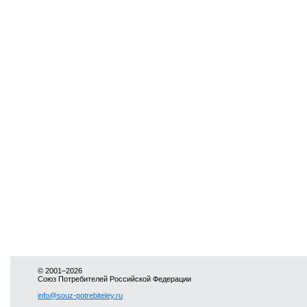
© 2001–2026
Союз Потребителей Российской Федерации
info@souz-potrebiteley.ru