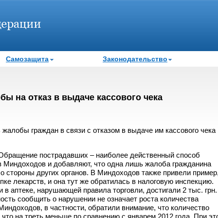
Самозащита
Законодательство
ы на отказ в выдаче кассового чека
жалобы граждан в связи с отказом в выдаче им кассового чека 
Обращение пострадавших – наиболее действенный способ
в Миндоходов и добавляют, что одна лишь жалоба гражданина
со стороны других органов. В Миндоходов также привели пример
пке лекарств, и она тут же обратилась в налоговую инспекцию.
в аптеке, нарушающей правила торговли, достигали 2 тыс. грн.
ность сообщить о нарушении не означает роста количества
Миндоходов, в частности, обратили внимание, что количество
, что на треть меньше по сравнению с январем 2012 года. При эт