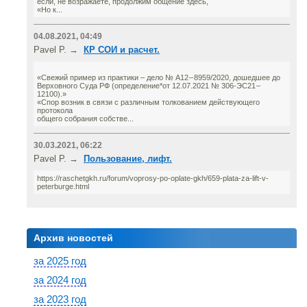
если, не возражаете, продолжим общение здесь,
«Но к...
04.08.2021, 04:49
Pavel P. →
КР СОИ и расчет.
«Свежий пример из практики – дело № А12 – 8959/2020, дошедшее до
Верховного Суда РФ (определение*от 12.07.2021 № 306-ЭС21 –
12100).»
«Спор возник в связи с различным толкованием действующего
протокола
общего собрания собстве...
30.03.2021, 06:22
Pavel P. →
Пользование, лифт.
https://raschetgkh.ru/forum/voprosy-po-oplate-gkh/659-plata-za-lift-v-
peterburge.html
Архив новостей
за 2025 год
за 2024 год
за 2023 год