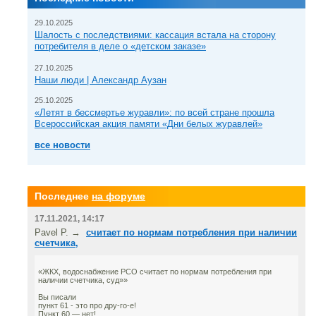
29.10.2025
Шалость с последствиями: кассация встала на сторону
потребителя в деле о «детском заказе»
27.10.2025
Наши люди | Александр Аузан
25.10.2025
«Летят в бессмертье журавли»: по всей стране прошла
Всероссийская акция памяти «Дни белых журавлей»
все новости
Последнее
на форуме
17.11.2021, 14:17
Pavel P. →
считает по нормам потребления при наличии
счетчика,
«ЖКХ, водоснабжение РСО считает по нормам потребления при
наличии счетчика, суд»»
Вы писали
пункт 61 - это про дру-го-е!
Пункт 60 — нет!