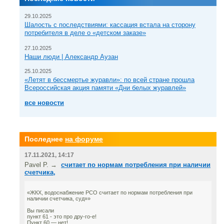
29.10.2025
Шалость с последствиями: кассация встала на сторону
потребителя в деле о «детском заказе»
27.10.2025
Наши люди | Александр Аузан
25.10.2025
«Летят в бессмертье журавли»: по всей стране прошла
Всероссийская акция памяти «Дни белых журавлей»
все новости
Последнее
на форуме
17.11.2021, 14:17
Pavel P. →
считает по нормам потребления при наличии
счетчика,
«ЖКХ, водоснабжение РСО считает по нормам потребления при
наличии счетчика, суд»»
Вы писали
пункт 61 - это про дру-го-е!
Пункт 60 — нет!