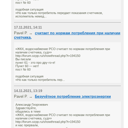
пост № 60
подобная ситуация
«Но как только потребитель передает показания счетчиков,
исполнитель немед...
17.11.2021, 14:11
Pavel P. →
считает по нормам потребления при наличии
счетчика,
«ЖКХ, водоснабжение РСО считает по нормам потребления при
наличии счетчика, суд»»
http://forum.ozpp.ru/showthread.php?t=194150
Вы писали
пункт 61 - это про дру-го-е!
Пункт 60 — нет!
пост № 60
подобная ситуация
«Но как только потребитель пер...
14.11.2021, 13:19
Pavel P. →
Безучётное потребление электроэнергии
Александр Георгиевич
Здравствуйте,
общались в теме
«ЖКХ, водоснабжение РСО считает по нормам потребления при
наличии счетчика, суд»»
http://forum.ozpp.ru/showthread.php?t=194150
и нас прервали,