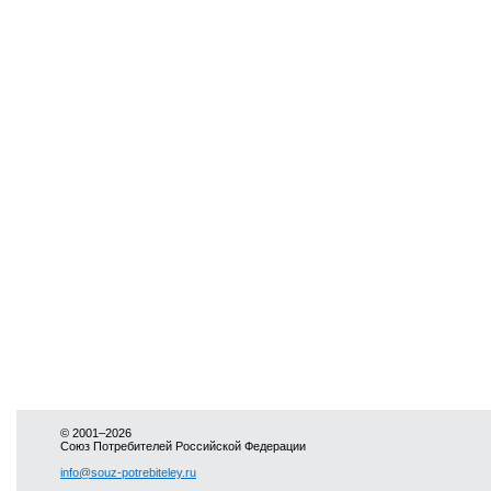
© 2001–2026
Союз Потребителей Российской Федерации
info@souz-potrebiteley.ru