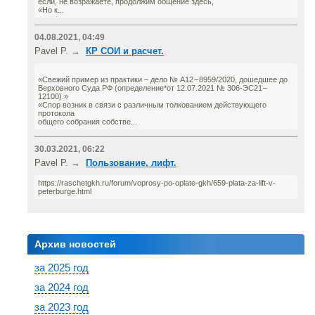
если, не возражаете, продолжим общение здесь,
«Но к...
04.08.2021, 04:49
Pavel P. →
КР СОИ и расчет.
«Свежий пример из практики – дело № А12 – 8959/2020, дошедшее до
Верховного Суда РФ (определение*от 12.07.2021 № 306-ЭС21 –
12100).»
«Спор возник в связи с различным толкованием действующего
протокола
общего собрания собстве...
30.03.2021, 06:22
Pavel P. →
Пользование, лифт.
https://raschetgkh.ru/forum/voprosy-po-oplate-gkh/659-plata-za-lift-v-
peterburge.html
Архив новостей
за 2025 год
за 2024 год
за 2023 год