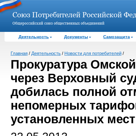
Деятельность
Документы
Самозащита
Главная
/
Деятельность
/
Новости для потребителей
/
Прокуратура Омской
через Верховный су
добилась полной о
непомерных тарифо
установленных мес