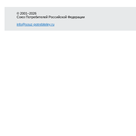
© 2001–2026
Союз Потребителей Российской Федерации
info@souz-potrebiteley.ru