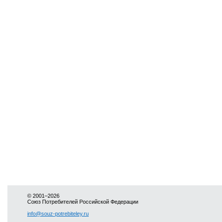
© 2001–2026
Союз Потребителей Российской Федерации
info@souz-potrebiteley.ru