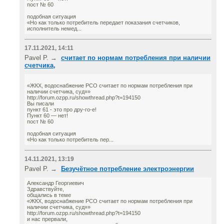
пост № 60
подобная ситуация
«Но как только потребитель передает показания счетчиков,
исполнитель немед...
17.11.2021, 14:11
Pavel P. →
считает по нормам потребления при наличии
счетчика,
«ЖКХ, водоснабжение РСО считает по нормам потребления при
наличии счетчика, суд»»
http://forum.ozpp.ru/showthread.php?t=194150
Вы писали
пункт 61 - это про дру-го-е!
Пункт 60 — нет!
пост № 60
подобная ситуация
«Но как только потребитель пер...
14.11.2021, 13:19
Pavel P. →
Безучётное потребление электроэнергии
Александр Георгиевич
Здравствуйте,
общались в теме
«ЖКХ, водоснабжение РСО считает по нормам потребления при
наличии счетчика, суд»»
http://forum.ozpp.ru/showthread.php?t=194150
и нас прервали,