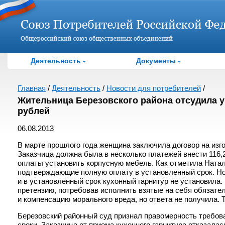
Деятельность
Документы
Главная
/
Деятельность
/
Новости для потребителей
/
Жительница Березовского района отсудила у
рублей
06.08.2013
В марте прошлого года женщина заключила договор на изг
Заказчица должна была в несколько платежей внести 116,2
оплаты установить корпусную мебель. Как отметила Ната
подтверждающие полную оплату в установленный срок. Но
и в установленный срок кухонный гарнитур не установила.
претензию, потребовав исполнить взятые на себя обязател
и компенсацию морального вреда, но ответа не получила. То
Березовский районный суд признал правомерность требов
сроки. Заказчица от приема кухонного гарнитура отказалас