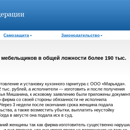
Самозащита
Законодательство
 мебельщиков в общей ложности более 190 тыс.
отовление и установку кухонного гарнитура с ООО «Марьяда».
 тыс. рублей, а исполнители — изготовить и после получения
лья Мишанина, к исковому заявлению были приложены докумен
 фирма со своей стороны обязанности не исполнила
 Через 3 недели после окончания срока женщина подала
ьства, а также возместить убытки, выплатить неустойку
гда в августе она подала иск в суд.
аний женщины так как фирма-изготовитель существенно наруши
ь, и суд признал, что она имеет право на возмещение не только