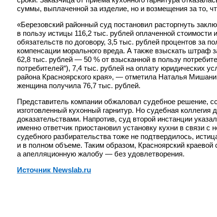
суммы, выплаченной за изделие, но и возмещения за то, ч
«Березовский районный суд постановил расторгнуть закл
в пользу истицы 116,2 тыс. рублей оплаченной стоимости 
обязательств по договору, 3,5 тыс. рублей процентов за 
компенсации морального вреда. А также взыскать штраф 
62,8 тыс. рублей — 50 % от взысканной в пользу потребит
потребителей“), 7,4 тыс. рублей на оплату юридических у
района Красноярского края», — отметила Наталья Мишанин
женщина получила 76,7 тыс. рублей.
Представитель компании обжаловал судебное решение, сс
изготовленный кухонный гарнитур. Но судебная коллегия д
доказательствами. Напротив, суд второй инстанции указал 
именно ответчик приостановил установку кухни в связи с н
судебного разбирательства тоже не подтвердилось, истиц
и в полном объеме. Таким образом, Красноярский краевой 
а апелляционную жалобу — без удовлетворения.
Источник Newslab.ru