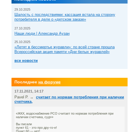
29.10.2025
Шалость с последствиями: кассация встала на сторону
потребителя в деле о «детском заказе»
27.10.2025
Наши люди | Александр Аузан
25.10.2025
«Летят в бессмертье журавли»: по всей стране прошла
Всероссийская акция памяти «Дни белых журавлей»
все новости
Последнее
на форуме
17.11.2021, 14:17
Pavel P. →
считает по нормам потребления при наличии
счетчика,
«ЖКХ, водоснабжение РСО считает по нормам потребления при
наличии счетчика, суд»»
Вы писали
пункт 61 - это про дру-го-е!
Пункт 60 — нет!