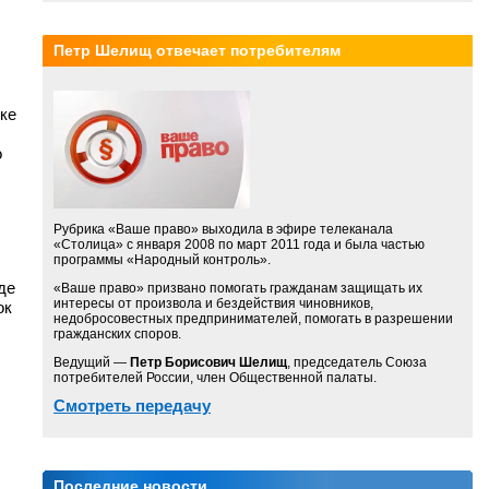
Петр Шелищ отвечает потребителям
ке
о
Рубрика «Ваше право» выходила в эфире телеканала
«Столица» с января 2008 по март 2011 года и была частью
программы «Народный контроль».
де
«Ваше право» призвано помогать гражданам защищать их
интересы от произвола и бездействия чиновников,
ок
недобросовестных предпринимателей, помогать в разрешении
гражданских споров.
Ведущий —
Петр Борисович Шелищ
, председатель Союза
потребителей России, член Общественной палаты.
Смотреть передачу
Последние новости