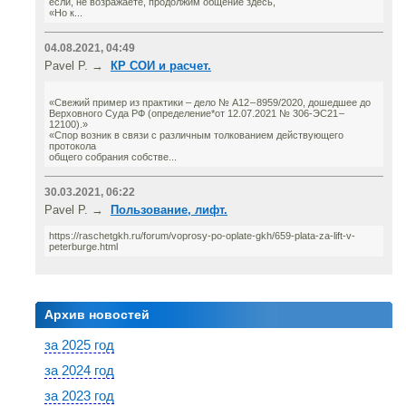
если, не возражаете, продолжим общение здесь,
«Но к...
04.08.2021, 04:49
Pavel P. →
КР СОИ и расчет.
«Свежий пример из практики – дело № А12 – 8959/2020, дошедшее до
Верховного Суда РФ (определение*от 12.07.2021 № 306-ЭС21 –
12100).»
«Спор возник в связи с различным толкованием действующего
протокола
общего собрания собстве...
30.03.2021, 06:22
Pavel P. →
Пользование, лифт.
https://raschetgkh.ru/forum/voprosy-po-oplate-gkh/659-plata-za-lift-v-
peterburge.html
Архив новостей
за 2025 год
за 2024 год
за 2023 год