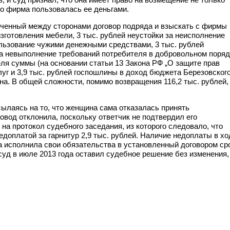
то фирма пользовалась ее деньгами.
юченный между сторонами договор подряда и взыскать с фирмы
изготовления мебели, 3 тыс. рублей неустойки за неисполнение
пользование чужими денежными средствами, 3 тыс. рублей
за невыполнение требований потребителя в добровольном поряд
еля суммы (на основании статьи 13 Закона РФ „О защите прав
слуг и 3,9 тыс. рублей госпошлины в доход бюджета Березовског
а. В общей сложности, помимо возвращения 116,2 тыс. рублей,
ылаясь на то, что женщина сама отказалась принять
овод отклонила, поскольку ответчик не подтвердил его
на протокол судебного заседания, из которого следовало, что
едоплатой за гарнитур 2,9 тыс. рублей. Наличие недоплаты в хо
а исполнила свои обязательства в установленный договором ср
суд в июле 2013 года оставил судебное решение без изменения,