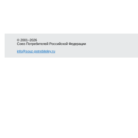
© 2001–2026
Союз Потребителей Российской Федерации
info@souz-potrebiteley.ru