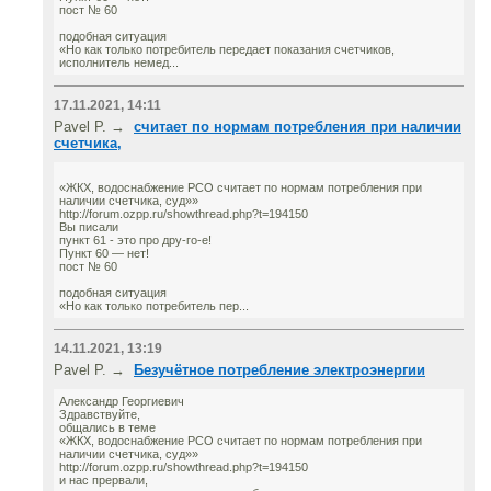
пост № 60
подобная ситуация
«Но как только потребитель передает показания счетчиков,
исполнитель немед...
17.11.2021, 14:11
Pavel P. →
считает по нормам потребления при наличии
счетчика,
«ЖКХ, водоснабжение РСО считает по нормам потребления при
наличии счетчика, суд»»
http://forum.ozpp.ru/showthread.php?t=194150
Вы писали
пункт 61 - это про дру-го-е!
Пункт 60 — нет!
пост № 60
подобная ситуация
«Но как только потребитель пер...
14.11.2021, 13:19
Pavel P. →
Безучётное потребление электроэнергии
Александр Георгиевич
Здравствуйте,
общались в теме
«ЖКХ, водоснабжение РСО считает по нормам потребления при
наличии счетчика, суд»»
http://forum.ozpp.ru/showthread.php?t=194150
и нас прервали,