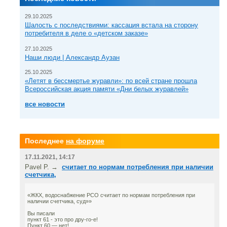
29.10.2025
Шалость с последствиями: кассация встала на сторону
потребителя в деле о «детском заказе»
27.10.2025
Наши люди | Александр Аузан
25.10.2025
«Летят в бессмертье журавли»: по всей стране прошла
Всероссийская акция памяти «Дни белых журавлей»
все новости
Последнее
на форуме
17.11.2021, 14:17
Pavel P. →
считает по нормам потребления при наличии
счетчика,
«ЖКХ, водоснабжение РСО считает по нормам потребления при
наличии счетчика, суд»»
Вы писали
пункт 61 - это про дру-го-е!
Пункт 60 — нет!