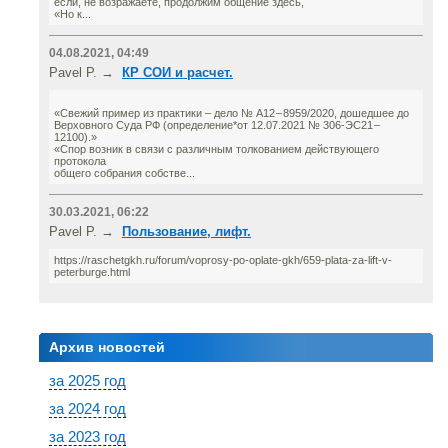
если, не возражаете, продолжим общение здесь,
«Но к...
04.08.2021, 04:49
Pavel P. →
КР СОИ и расчет.
«Свежий пример из практики – дело № А12 – 8959/2020, дошедшее до
Верховного Суда РФ (определение*от 12.07.2021 № 306-ЭС21 –
12100).»
«Спор возник в связи с различным толкованием действующего
протокола
общего собрания собстве...
30.03.2021, 06:22
Pavel P. →
Пользование, лифт.
https://raschetgkh.ru/forum/voprosy-po-oplate-gkh/659-plata-za-lift-v-
peterburge.html
Архив новостей
за 2025 год
за 2024 год
за 2023 год