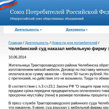
Деятельность
Документы
Главная
/
Деятельность
/
Новости для потребителей
/
Челябинский суд наказал мебельную фирму 
10.06.2014
Жительница Тракторозаводского района Челябинска обрат
изготовлением мягкой мебели. Договор по поставку мягког
оплатила всю сумму авансом – более 50 тысяч рублей. Но
с претензией, но действия это не возымело. Тогда-то обма
В соответствии с п.3 ст.23.1 Закона РФ "О защите прав по
продажи срока передачи предварительно оплаченного тов
просрочки неустойку (пени) в размере половины процента
В пресс-службе Тракторозаводского районного суда Челяб
что накануне, 9 июня, суд взыскал с мебельной фирмы кр