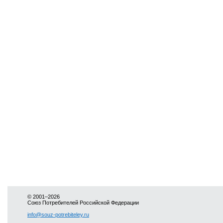
© 2001–2026
Союз Потребителей Российской Федерации
info@souz-potrebiteley.ru