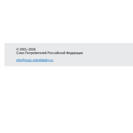
© 2001–2026
Союз Потребителей Российской Федерации
info@souz-potrebiteley.ru