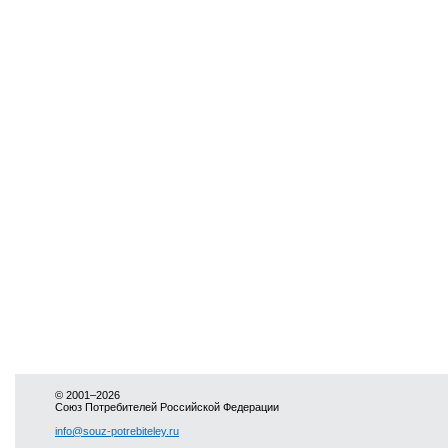
© 2001–2026
Союз Потребителей Российской Федерации
info@souz-potrebiteley.ru