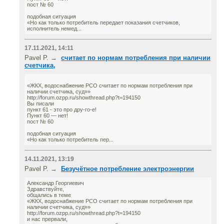
пост № 60
подобная ситуация
«Но как только потребитель передает показания счетчиков,
исполнитель немед...
17.11.2021, 14:11
Pavel P. →
считает по нормам потребления при наличии
счетчика,
«ЖКХ, водоснабжение РСО считает по нормам потребления при
наличии счетчика, суд»»
http://forum.ozpp.ru/showthread.php?t=194150
Вы писали
пункт 61 - это про дру-го-е!
Пункт 60 — нет!
пост № 60
подобная ситуация
«Но как только потребитель пер...
14.11.2021, 13:19
Pavel P. →
Безучётное потребление электроэнергии
Александр Георгиевич
Здравствуйте,
общались в теме
«ЖКХ, водоснабжение РСО считает по нормам потребления при
наличии счетчика, суд»»
http://forum.ozpp.ru/showthread.php?t=194150
и нас прервали,