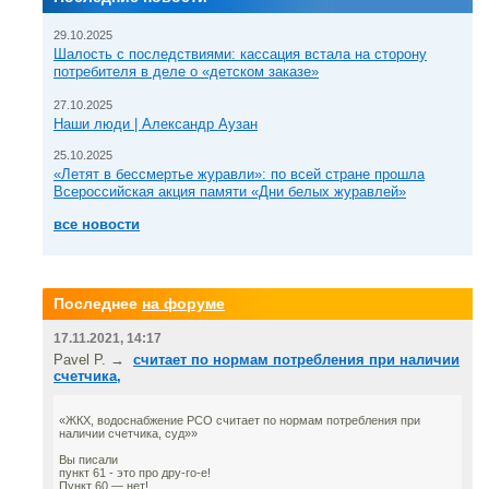
29.10.2025
Шалость с последствиями: кассация встала на сторону
потребителя в деле о «детском заказе»
27.10.2025
Наши люди | Александр Аузан
25.10.2025
«Летят в бессмертье журавли»: по всей стране прошла
Всероссийская акция памяти «Дни белых журавлей»
все новости
Последнее
на форуме
17.11.2021, 14:17
Pavel P. →
считает по нормам потребления при наличии
счетчика,
«ЖКХ, водоснабжение РСО считает по нормам потребления при
наличии счетчика, суд»»
Вы писали
пункт 61 - это про дру-го-е!
Пункт 60 — нет!