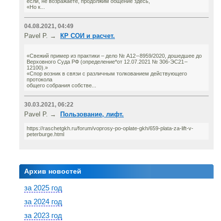
если, не возражаете, продолжим общение здесь,
«Но к...
04.08.2021, 04:49
Pavel P. →
КР СОИ и расчет.
«Свежий пример из практики – дело № А12 – 8959/2020, дошедшее до
Верховного Суда РФ (определение*от 12.07.2021 № 306-ЭС21 –
12100).»
«Спор возник в связи с различным толкованием действующего
протокола
общего собрания собстве...
30.03.2021, 06:22
Pavel P. →
Пользование, лифт.
https://raschetgkh.ru/forum/voprosy-po-oplate-gkh/659-plata-za-lift-v-
peterburge.html
Архив новостей
за 2025 год
за 2024 год
за 2023 год