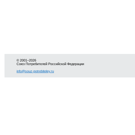
© 2001–2026
Союз Потребителей Российской Федерации
info@souz-potrebiteley.ru