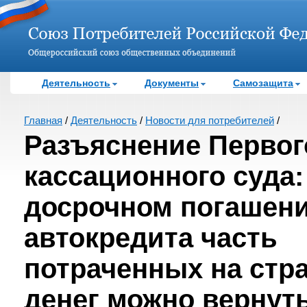
Деятельность
Документы
Самозащита
Главная
/
Деятельность
/
Новости для потребителей
/
Разъяснение Первог
кассационного суда:
досрочном погашен
автокредита часть
потраченных на стр
денег можно вернут