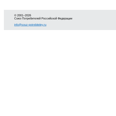
© 2001–2026
Союз Потребителей Российской Федерации
info@souz-potrebiteley.ru