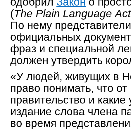
одобрил
Закон
о прост
(
The
Plain
Language
Act
По нему представители
официальных документ
фраз и специальной лек
должен утвердить король
«У людей, живущих в Н
право понимать, что от
правительство и какие 
издание слова члена п
во время представлени