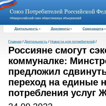
Деятельность
Документы
Самозащита
Главная
/
Деятельность
/
Новости для потребителей
/
Россияне смогут сэ
коммуналке: Минстр
предложил сдвинуть
переход на единые 
потребления услуг 