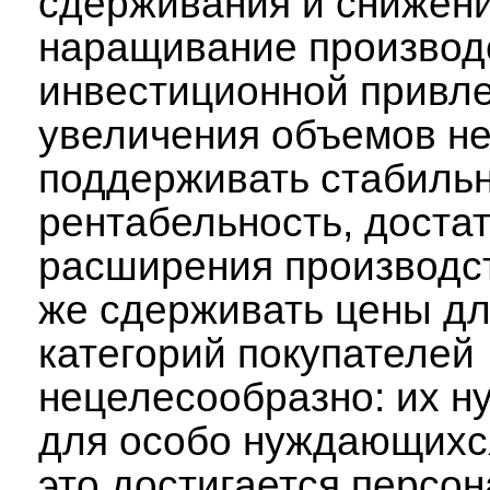
сдерживания и снижени
наращивание производ
инвестиционной привл
увеличения объемов н
поддерживать стабиль
рентабельность, доста
расширения производст
же сдерживать цены дл
категорий покупателей
нецелесообразно: их н
для особо нуждающихс
это достигается персо