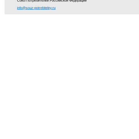
Союз Потребителей Российской Федерации
info@souz-potrebiteley.ru