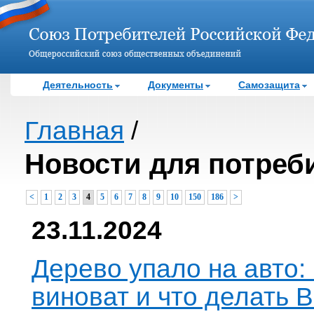
Деятельность
Документы
Самозащита
Главная
/
Новости для потреб
<
1
2
3
4
5
6
7
8
9
10
150
186
>
23.11.2024
Дерево упало на авто: 
виноват и что делать 